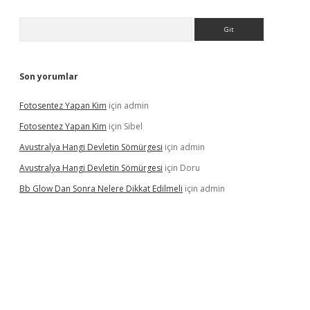
Arama
Son yorumlar
Fotosentez Yapan Kim
için
admin
Fotosentez Yapan Kim
için
Sibel
Avustralya Hangi Devletin Sömürgesi
için
admin
Avustralya Hangi Devletin Sömürgesi
için
Doru
Bb Glow Dan Sonra Nelere Dikkat Edilmeli
için
admin
riş
famecasino giriş
ilbet giriş adresi
www.betexper.xyz/