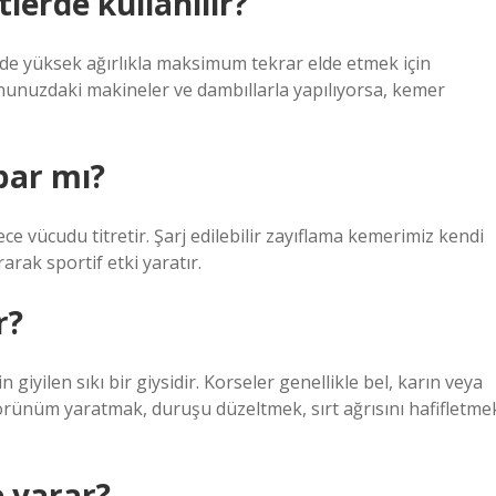
lerde kullanılır?
inde yüksek ağırlıkla maksimum tekrar elde etmek için
nunuzdaki makineler ve dambıllarla yapılıyorsa, kemer
par mı?
ce vücudu titretir. Şarj edilebilir zayıflama kemerimiz kendi
rarak sportif etki yaratır.
r?
giyilen sıkı bir giysidir. Korseler genellikle bel, karın veya
örünüm yaratmak, duruşu düzeltmek, sırt ağrısını hafifletme
e yarar?