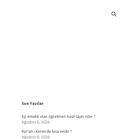
Sidebar
Son Yazılar
ilbet yeni giriş
famecasino g
Eşi emekli olan öğretmen nasıl tayin ister ?
Ağustos 6, 2026
Kur’an-ı Kerim’de kısa nedir ?
Ağustos 6, 2026