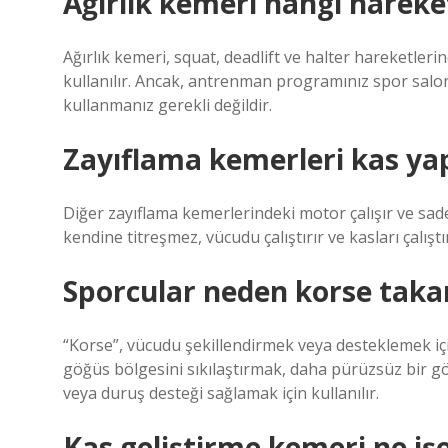
Ağırlık kemeri hangi hareket
Ağırlık kemeri, squat, deadlift ve halter hareketler
kullanılır. Ancak, antrenman programınız spor salo
kullanmanız gerekli değildir.
Zayıflama kemerleri kas ya
Diğer zayıflama kemerlerindeki motor çalışır ve sade
kendine titreşmez, vücudu çalıştırır ve kasları çalıştı
Sporcular neden korse taka
“Korse”, vücudu şekillendirmek veya desteklemek için 
göğüs bölgesini sıkılaştırmak, daha pürüzsüz bir g
veya duruş desteği sağlamak için kullanılır.
Kas geliştirme kemeri ne iş