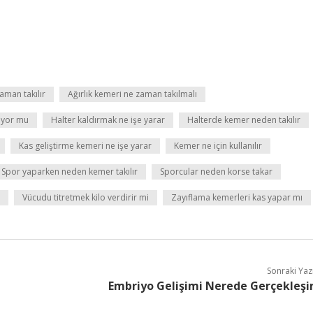
aman takılır
Ağırlık kemeri ne zaman takılmalı
rıyor mu
Halter kaldırmak ne işe yarar
Halterde kemer neden takılır
Kas geliştirme kemeri ne işe yarar
Kemer ne için kullanılır
Spor yaparken neden kemer takılır
Sporcular neden korse takar
Vücudu titretmek kilo verdirir mi
Zayıflama kemerleri kas yapar mı
Sonraki Yaz
Embriyo Gelişimi Nerede Gerçekleşi