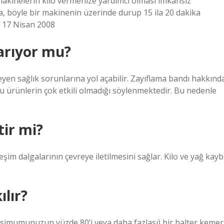
makinelerin kilo vermenize yardımcı olması imkansız
da, böyle bir makinenin üzerinde durup 15 ila 20 dakika
! 17 Nisan 2008
arıyor mu?
yen sağlık sorunlarına yol açabilir. Zayıflama bandı hakkınd
bu ürünlerin çok etkili olmadığı söylenmektedir. Bu nedenle
tir mi?
şim dalgalarının çevreye iletilmesini sağlar. Kilo ve yağ kayb
lır?
ksimumunuzun yüzde 80’i veya daha fazlası) bir halter kemer