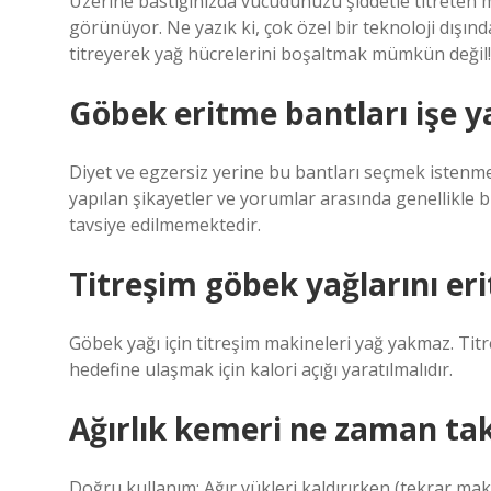
Üzerine bastığınızda vücudunuzu şiddetle titreten 
görünüyor. Ne yazık ki, çok özel bir teknoloji dışın
titreyerek yağ hücrelerini boşaltmak mümkün değil
Göbek eritme bantları işe y
Diyet ve egzersiz yerine bu bantları seçmek istenme
yapılan şikayetler ve yorumlar arasında genellikle 
tavsiye edilmemektedir.
Titreşim göbek yağlarını eri
Göbek yağı için titreşim makineleri yağ yakmaz. Titre
hedefine ulaşmak için kalori açığı yaratılmalıdır.
Ağırlık kemeri ne zaman takı
Doğru kullanım: Ağır yükleri kaldırırken (tekrar ma