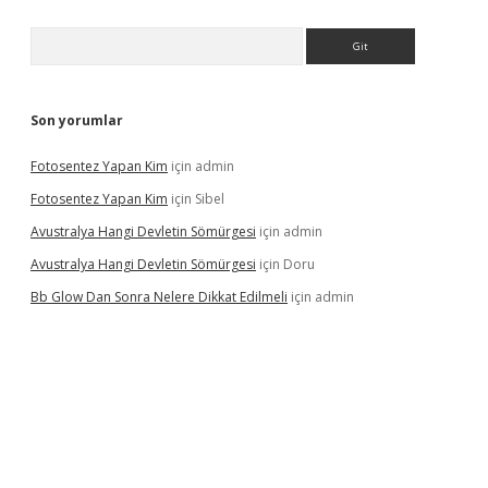
Arama
Son yorumlar
Fotosentez Yapan Kim
için
admin
Fotosentez Yapan Kim
için
Sibel
Avustralya Hangi Devletin Sömürgesi
için
admin
Avustralya Hangi Devletin Sömürgesi
için
Doru
Bb Glow Dan Sonra Nelere Dikkat Edilmeli
için
admin
riş
famecasino giriş
ilbet giriş adresi
www.betexper.xyz/