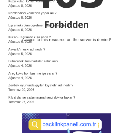
Kuzu kulağı kimler kullanamaz ?
Ağustos 8, 2026
Nemlendirici komedon yapar mı ?
Ağustos 8, 2026
Forbidden
Eşi emekli olan öğretmen nasıl tayin ister ?
Ağustos 6, 2026
Kur’an-ı Kerim’de kısa nedir ?
Access to this resource on the server is denied!
Ağustos 6, 2026
Ayvalık’ın eski adı nedir ?
Ağustos 5, 2026
Buhârî’deki tüm hadisler sahih mi ?
Ağustos 4, 2026
Araç koku bombası ne işe yarar ?
Ağustos 4, 2026
Zeybek oyununda giyilen kıyafetin adı nedir ?
Temmuz 29, 2026
Kılcal damar çatlamasına hangi doktor bakar ?
Temmuz 27, 2026