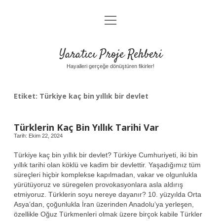
menüyü
Anasayfa
aç
Gizlilik Politikası
Yaratıcı Proje Rehberi
Yasal Uyarı
Hayalleri gerçeğe dönüştüren fikirler!
Hakkımızda
Etiket:
Türkiye kaç bin yıllık bir devlet
Türklerin Kaç Bin Yıllık Tarihi Var
Tarih: Ekim 22, 2024
Türkiye kaç bin yıllık bir devlet? Türkiye Cumhuriyeti, iki bin
yıllık tarihi olan köklü ve kadim bir devlettir. Yaşadığımız tüm
süreçleri hiçbir komplekse kapılmadan, vakar ve olgunlukla
yürütüyoruz ve süregelen provokasyonlara asla aldırış
etmiyoruz. Türklerin soyu nereye dayanır? 10. yüzyılda Orta
Asya’dan, çoğunlukla İran üzerinden Anadolu’ya yerleşen,
özellikle Oğuz Türkmenleri olmak üzere birçok kabile Türkler