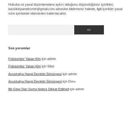
Hukuka ve yasal düzenlemelere aykırı olduğunu düşündüğünüz içerikleri,
backlinkpanelicomtr@gmail.com
adresine bildirmeniz halinde, ilgili içerikler yasal
süre içerisinde sitemizden kaldırılacaktır.
Arama
Son yorumlar
Fotosentez Yapan Kim
için
admin
Fotosentez Yapan Kim
için
Sibel
Avustralya Hangi Devletin Sömürgesi
için
admin
Avustralya Hangi Devletin Sömürgesi
için
Doru
Bb Glow Dan Sonra Nelere Dikkat Edilmeli
için
admin