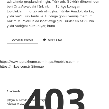
adı altında gruplandırılmıştır. Türk adı, Göktürk döneminden
beri Orta Asya’daki Türk ırkının Türkçe konuşan
topluluklarının ortak adı olmuştur. Türkler Anadolu’da kaç
yıldır var? Türk tarihi ve Türklüğe gönül vermiş merhum
Kazım MİRŞAN’ın da ispat ettiği gibi Türkler en az 35 bin
yıldır varlığını sürdürüyor, bunu…
Türklerin
Devamını okuyun
Yorum Bırak
Kaç
Bin
Yıllık
Tarihi
Var
https://www.toprakhome.com
https://mobidic.com.tr
https://mikes.com.tr
Sitemap
403
Sidebar
Son Yazılar
Çiftçilik ilk nerede ortaya çıkmıştır ?
Ağustos 9, 2026