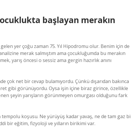
 Çocuklukta başlayan merakın
lk gelen yer çoğu zaman 75. Yıl Hipodromu olur. Benim için de
ri analizine merak salmıştım ama çocukluğumda bu merakın
emek, yarış öncesi o sessiz ama gergin hazırlık anını
mde çok net bir cevap bulamıyordu. Çünkü dışarıdan bakınca
t gibi görünüyordu. Oysa işin içine biraz girince, özellikle
denen şeyin yarışların görünmeyen omurgası olduğunu fark
orta tempolu koşusu. Ne yürüyüş kadar yavaş, ne de tam gaz bi
 bir eğitim, fizyoloji ve yılların birikimi var.