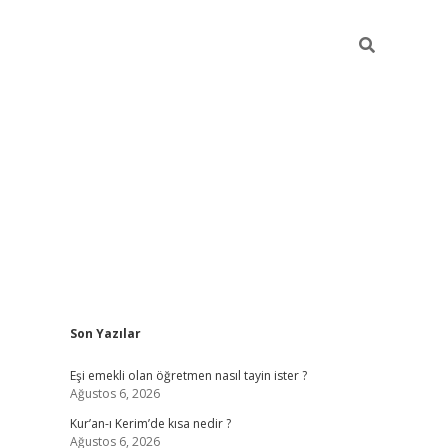
Sidebar
Son Yazılar
ilbet yeni giriş
famecasino g
Eşi emekli olan öğretmen nasıl tayin ister ?
Ağustos 6, 2026
Kur’an-ı Kerim’de kısa nedir ?
Ağustos 6, 2026