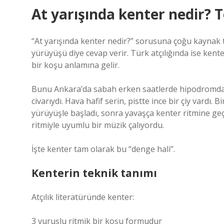
At yarışında kenter nedir? 
“At yarışında kenter nedir?” sorusuna çoğu kaynak t
yürüyüşü diye cevap verir. Türk atçılığında ise kent
bir koşu anlamına gelir.
Bunu Ankara’da sabah erken saatlerde hipodromda iz
civarıydı. Hava hafif serin, pistte ince bir çiy vardı. B
yürüyüşle başladı, sonra yavaşça kenter ritmine geçti
ritmiyle uyumlu bir müzik çalıyordu.
İşte kenter tam olarak bu “denge hali”.
Kenterin teknik tanımı
Atçılık literatüründe kenter:
3 vuruşlu ritmik bir koşu formudur