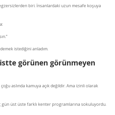
a egzersizlerden biri. İnsanlardaki uzun mesafe koşuya
a:
sın.”
 demek istediğini anladım.
 Pistte görünen görünmeyen
oğu aslında kamuya açık değildir. Ama izinli olarak
üç gün üst üste farklı kenter programlarına sokuluyordu.