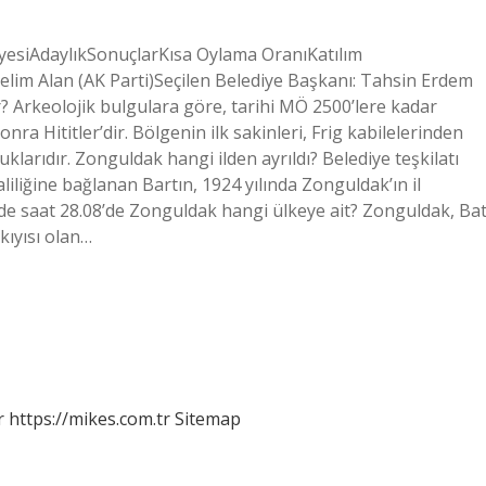
yesiAdaylıkSonuçlarKısa Oylama OranıKatılım
lim Alan (AK Parti)Seçilen Belediye Başkanı: Tahsin Erdem
? Arkeolojik bulgulara göre, tarihi MÖ 2500’lere kadar
nra Hititler’dir. Bölgenin ilk sakinleri, Frig kabilelerinden
arıdır. Zonguldak hangi ilden ayrıldı? Belediye teşkilatı
iliğine bağlanan Bartın, 1924 yılında Zonguldak’ın il
hinde saat 28.08’de Zonguldak hangi ülkeye ait? Zonguldak, Bat
kıyısı olan…
r
https://mikes.com.tr
Sitemap