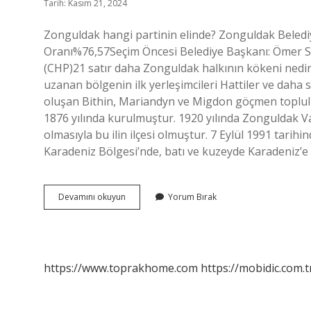
Tarih: Kasım 21, 2024
Zonguldak hangi partinin elinde? Zonguldak Beledi
Oranı%76,57Seçim Öncesi Belediye Başkanı: Ömer Se
(CHP)21 satır daha Zonguldak halkının kökeni nedir
uzanan bölgenin ilk yerleşimcileri Hattiler ve daha so
oluşan Bithin, Mariandyn ve Migdon göçmen toplulukl
1876 yılında kurulmuştur. 1920 yılında Zonguldak Val
olmasıyla bu ilin ilçesi olmuştur. 7 Eylül 1991 tari
Karadeniz Bölgesi’nde, batı ve kuzeyde Karadeniz’e 
Zonguldakı
Devamını okuyun
Yorum Bırak
Kim
Yönetiyor
https://www.toprakhome.com
https://mobidic.com.t