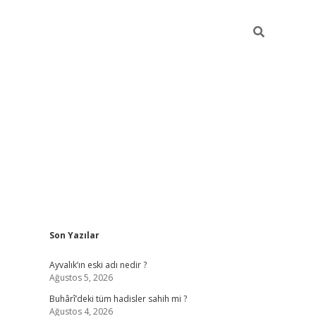
Sidebar
Son Yazılar
ilbet yeni giriş
famec
Ayvalık’ın eski adı nedir ?
Ağustos 5, 2026
Buhârî’deki tüm hadisler sahih mi ?
Ağustos 4, 2026