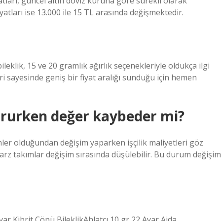
iyatları, güncel altın döviz kuruna göre sürekli olarak
yatları ise 13.000 ile 15 TL arasında değişmektedir.
eklik, 15 ve 20 gramlık ağırlık seçenekleriyle oldukça ilgi
i sayesinde geniş bir fiyat aralığı sunduğu için hemen
dururken değer kaybeder mi?
nler olduğundan değişim yaparken işçilik maliyetleri göz
arz takımlar değişim sırasında düşülebilir. Bu durum değişim
ar Kibrit Çöpü BileklikAhlatcı 10 gr 22 Ayar Ajda