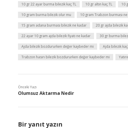
10 gr 22 ayar burma bilezik kaç TL
10 gr altın kaç TL
10 g
10 gram burma bilezik olur mu
10 gram Trabzon burması ne
15 gram adana burması bilezik ne kadar
20 gr ajda bilezik ka
22 ayar 10 gram ajda bilezik fiyatı ne kadar
30 gr burma bilez
Ajda bilezik bozdururken değer kaybeder mi
Ajda bilezik ka
Trabzon hasırı bilezik bozdururken değer kaybeder mi
Yatırı
Önceki Yazı
Olumsuz Aktarma Nedir
Bir yanıt yazın