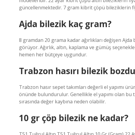
modelleridir. 22 ayar kibrit çöpü altın bileziklerin f
güncellenmektedir. 7 gram kibrit çöpü bileziklerin fi
Ajda bilezik kaç gram?
8 gramdan 20 grama kadar ağırlıkları değişen Ajda bil
görüyor. Ağırlık, altın, kaplama ve gümüş seçenekler
hemen her bütçeye uygundur.
Trabzon hasırı bilezik boz
Trabzon hasır sepet takımları değerli el yapımı ürü
önünde bulundurulur. Genellikle el yapımı olan bu t
sırasında değer kaybına neden olabilir.
10 gr çöp bilezik ne kadar?
T51 Tuğrul Altın T51 Tuğrul Altın 10 Gr (Gram) 22 Ay