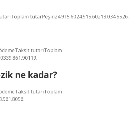
tutarıToplam tutarPeşin24.915.6024.915.60213.034.5526.
i ödemeTaksit tutarıToplam
30339.861,90119.
zik ne kadar?
i ödemeTaksit tutarıToplam
8.961.8056.