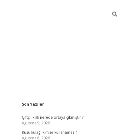
Sidebar
Son Yazılar
ilbet yeni giriş
famecasino g
Çiftçilik ilk nerede ortaya çıkmıştır ?
Ağustos 9, 2026
Kuzu kulağı kimler kullanamaz ?
Ağustos 8, 2026