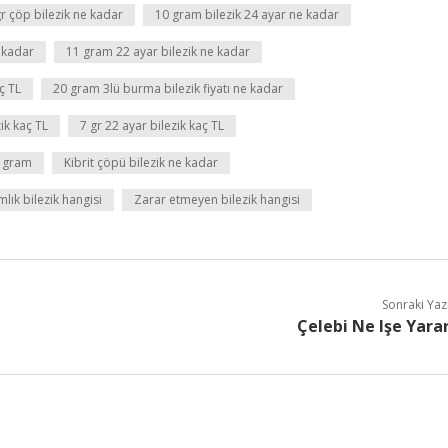
r çöp bilezik ne kadar
10 gram bilezik 24 ayar ne kadar
 kadar
11 gram 22 ayar bilezik ne kadar
ç TL
20 gram 3lü burma bilezik fiyatı ne kadar
ik kaç TL
7 gr 22 ayar bilezik kaç TL
ç gram
Kibrit çöpü bilezik ne kadar
mlık bilezik hangisi
Zarar etmeyen bilezik hangisi
Sonraki Yaz
Çelebi Ne Işe Yara