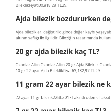
BileklikFiyatı30.818,28 TL29.
Ajda bilezik bozdururken d
Ajda bilezikler, değiştirildiğinde değer kaybı yaşayabi
altının saflığı ile ilgilidir. Bileziğin tasarımında kulla
20 gr ajda bilezik kaç TL?
Ozanlar Altın Ozanlar Altın 20 gr Ajda Bileklik Ozanl
10 gr 22 ayar Ajda BileklikFiyat63,132,97 TL29.
11 gram 22 ayar bilezik ne 
22 ayar 11 gr bilezik22BLZ017Taksitli ödemeTaksit
7 gr 22 ayar bilezik kaç TL?