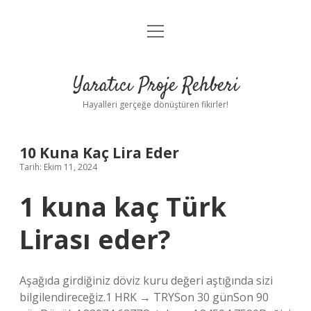
menüyü
Anasayfa
aç
Gizlilik Politikası
Yaratıcı Proje Rehberi
Yasal Uyarı
Hayalleri gerçeğe dönüştüren fikirler!
Hakkımızda
10 Kuna Kaç Lira Eder
Tarih: Ekim 11, 2024
1 kuna kaç Türk
Lirası eder?
Aşağıda girdiğiniz döviz kuru değeri aştığında sizi
bilgilendireceğiz.1 HRK → TRYSon 30 günSon 90