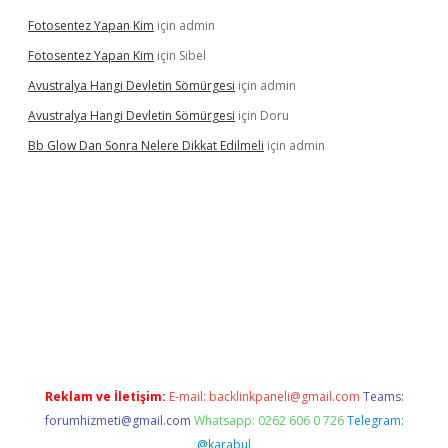
Fotosentez Yapan Kim
için
admin
Fotosentez Yapan Kim
için
Sibel
Avustralya Hangi Devletin Sömürgesi
için
admin
Avustralya Hangi Devletin Sömürgesi
için
Doru
Bb Glow Dan Sonra Nelere Dikkat Edilmeli
için
admin
ino giriş
ilbet giriş adresi
www.betexper.xyz/
Reklam ve İletişim:
E-mail:
backlinkpaneli@gmail.com
Teams:
forumhizmeti@gmail.com
Whatsapp: 0262 606 0 726
Telegram:
@karabul