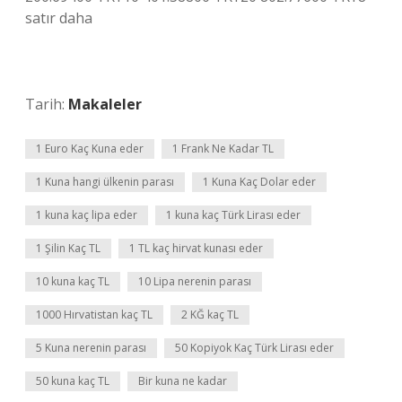
satır daha
Tarih:
Makaleler
1 Euro Kaç Kuna eder
1 Frank Ne Kadar TL
1 Kuna hangi ülkenin parası
1 Kuna Kaç Dolar eder
1 kuna kaç lipa eder
1 kuna kaç Türk Lirası eder
1 Şilin Kaç TL
1 TL kaç hirvat kunası eder
10 kuna kaç TL
10 Lipa nerenin parası
1000 Hırvatistan kaç TL
2 KĞ kaç TL
5 Kuna nerenin parası
50 Kopiyok Kaç Türk Lirası eder
50 kuna kaç TL
Bir kuna ne kadar