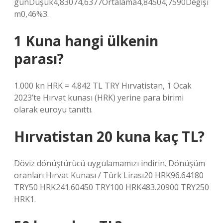
günDüşük4,83074,6377Ortalama4,84504,7590Değişi
m0,46%3.
1 Kuna hangi ülkenin
parası?
1.000 kn HRK = 4.842 TL TRY Hırvatistan, 1 Ocak
2023’te Hırvat kunası (HRK) yerine para birimi
olarak euroyu tanıttı.
Hırvatistan 20 kuna kaç TL?
Döviz dönüştürücü uygulamamızı indirin. Dönüşüm
oranları Hırvat Kunası / Türk Lirası20 HRK96.64180
TRY50 HRK241.60450 TRY100 HRK483.20900 TRY250
HRK1.