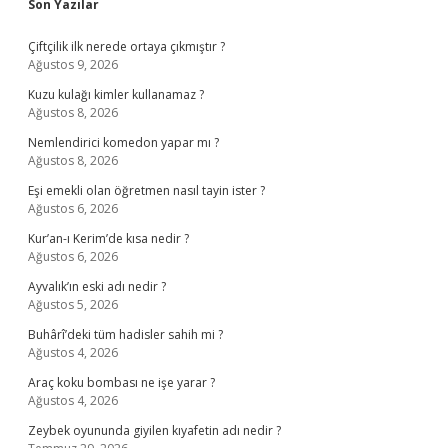
Sidebar
Son Yazılar
Çiftçilik ilk nerede ortaya çıkmıştır ?
Ağustos 9, 2026
Kuzu kulağı kimler kullanamaz ?
Ağustos 8, 2026
Nemlendirici komedon yapar mı ?
Ağustos 8, 2026
Eşi emekli olan öğretmen nasıl tayin ister ?
Ağustos 6, 2026
Kur’an-ı Kerim’de kısa nedir ?
Ağustos 6, 2026
Ayvalık’ın eski adı nedir ?
Ağustos 5, 2026
Buhârî’deki tüm hadisler sahih mi ?
Ağustos 4, 2026
Araç koku bombası ne işe yarar ?
Ağustos 4, 2026
Zeybek oyununda giyilen kıyafetin adı nedir ?