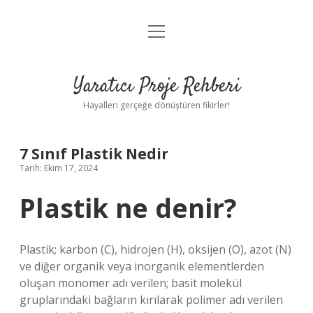
menüyü
Anasayfa
aç
Gizlilik Politikası
Yaratıcı Proje Rehberi
Yasal Uyarı
Hayalleri gerçeğe dönüştüren fikirler!
Hakkımızda
7 Sınıf Plastik Nedir
Tarih: Ekim 17, 2024
Plastik ne denir?
Plastik; karbon (C), hidrojen (H), oksijen (O), azot (N)
ve diğer organik veya inorganik elementlerden
oluşan monomer adı verilen; basit molekül
gruplarındaki bağların kırılarak polimer adı verilen