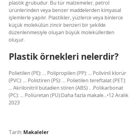
plastik grubudur. Bu tür malzemeler, petrol
ürünlerinden veya benzer maddelerden kimyasal
işlemlerle yapılır. Plastikler, yüzlerce veya binlerce
küçük molekülün zincir benzeri bir şekilde
düzenlenmesiyle oluşan büyük moleküllerden
oluşur.
Plastik örnekleri nelerdir?
Polietilen (PE): … Polipropilen (PP): … Polivinil klorür
(PVC): … Polistiren (PS): … Polietilen tereftalat (PET):
… Akrilonitril bütadien stiren (ABS) .. .Polikarbonat
(PC): … Poliüretan (PU):Daha fazla makale…•12 Aralık
2023
Tarih:
Makaleler