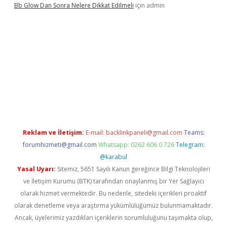
Bb Glow Dan Sonra Nelere Dikkat Edilmeli
için
admin
o giriş
ilbet giriş adresi
www.betexper.xyz/
Reklam ve İletişim:
E-mail:
backlinkpaneli@gmail.com
Teams:
forumhizmeti@gmail.com
Whatsapp: 0262 606 0 726
Telegram:
@karabul
Yasal Uyarı:
Sitemiz, 5651 Sayılı Kanun gereğince Bilgi Teknolojileri
ve İletişim Kurumu (BTK) tarafından onaylanmış bir Yer Sağlayıcı
olarak hizmet vermektedir. Bu nedenle, sitedeki içerikleri proaktif
olarak denetleme veya araştırma yükümlülüğümüz bulunmamaktadır.
Ancak, üyelerimiz yazdıkları içeriklerin sorumluluğunu taşımakta olup,