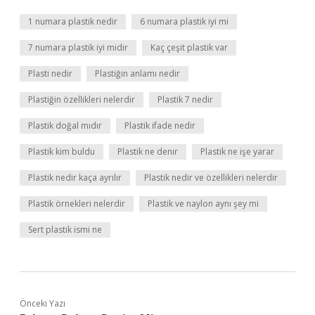
1 numara plastik nedir
6 numara plastik iyi mi
7 numara plastik iyi midir
Kaç çeşit plastik var
Plasti nedir
Plastiğin anlamı nedir
Plastiğin özellikleri nelerdir
Plastik 7 nedir
Plastik doğal mıdır
Plastik ifade nedir
Plastik kim buldu
Plastik ne denir
Plastik ne işe yarar
Plastik nedir kaça ayrılır
Plastik nedir ve özellikleri nelerdir
Plastik örnekleri nelerdir
Plastik ve naylon aynı şey mi
Sert plastik ismi ne
Önceki Yazı