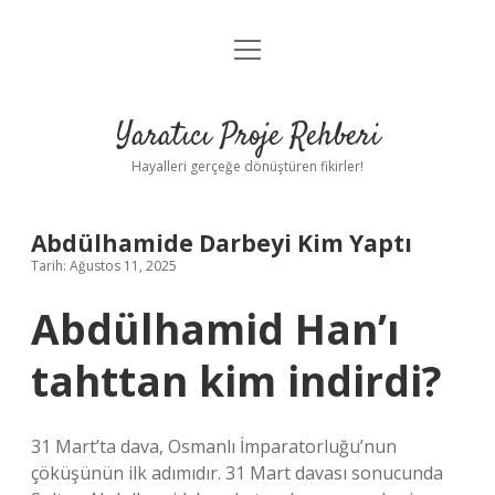
menüyü
Anasayfa
aç
Gizlilik Politikası
Yaratıcı Proje Rehberi
Yasal Uyarı
Hayalleri gerçeğe dönüştüren fikirler!
Hakkımızda
Abdülhamide Darbeyi Kim Yaptı
Tarih: Ağustos 11, 2025
Abdülhamid Han’ı
tahttan kim indirdi?
31 Mart’ta dava, Osmanlı İmparatorluğu’nun
çöküşünün ilk adımıdır. 31 Mart davası sonucunda