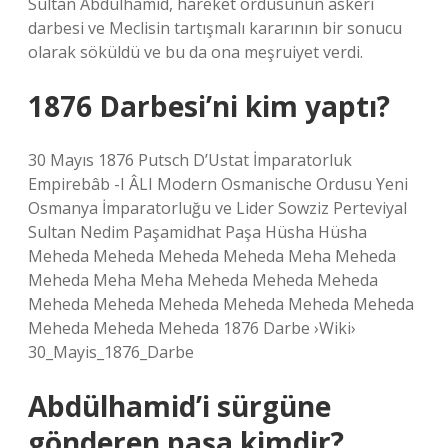
Sultan Abdulhamid, hareket ordusunun askeri
darbesi ve Meclisin tartışmalı kararının bir sonucu
olarak söküldü ve bu da ona meşruiyet verdi.
1876 Darbesi’ni kim yaptı?
30 Mayıs 1876 Putsch D’Ustat İmparatorluk
Empirebâb -I ÂLI Modern Osmanische Ordusu Yeni
Osmanya İmparatorluğu ve Lider Sowziz Perteviyal
Sultan Nedim Paşamidhat Paşa Hüsha Hüsha
Meheda Meheda Meheda Meheda Meha Meheda
Meheda Meha Meha Meheda Meheda Meheda
Meheda Meheda Meheda Meheda Meheda Meheda
Meheda Meheda Meheda 1876 Darbe ›Wiki›
30_Mayis_1876_Darbe
Abdülhamid’i sürgüne
gönderen paşa kimdir?