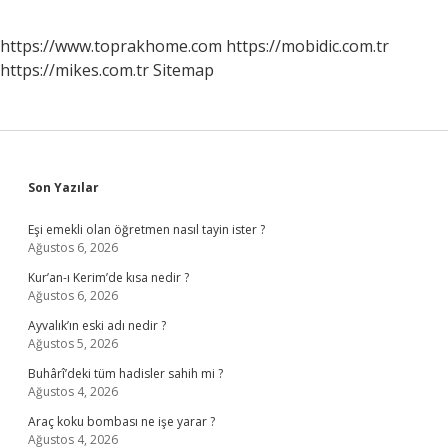
https://www.toprakhome.com
https://mobidic.com.tr
https://mikes.com.tr
Sitemap
Sidebar
Son Yazılar
Eşi emekli olan öğretmen nasıl tayin ister ?
Ağustos 6, 2026
Kur’an-ı Kerim’de kısa nedir ?
Ağustos 6, 2026
Ayvalık’ın eski adı nedir ?
Ağustos 5, 2026
Buhârî’deki tüm hadisler sahih mi ?
Ağustos 4, 2026
Araç koku bombası ne işe yarar ?
Ağustos 4, 2026