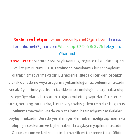
asino giriş
ilbet giriş adresi
www.betexper.xyz/
Reklam ve İletişim:
E-mail:
backlinkpaneli@gmail.com
Teams:
forumhizmeti@gmail.com
Whatsapp: 0262 606 0 726
Telegram:
@karabul
Yasal Uyarı:
Sitemiz, 5651 Sayılı Kanun gereğince Bilgi Teknolojileri
ve İletişim Kurumu (BTK) tarafından onaylanmış bir Yer Sağlayıcı
olarak hizmet vermektedir. Bu nedenle, sitedeki içerikleri proaktif
olarak denetleme veya araştırma yükümlülüğümüz bulunmamaktadır.
Ancak, üyelerimiz yazdıkları içeriklerin sorumluluğunu taşımakta olup,
siteye üye olarak bu sorumluluğu kabul etmiş sayılırlar. Bu internet
sitesi, herhangi bir marka, kurum veya şahıs şirketi ile hiçbir bağlantısı
bulunmamaktadır. Sitede yalnızca kendi hazırladığımız makaleler
paylaşılmaktadır. Burada yer alan içerikler haber niteliği taşımamakta
olup, gerçek kurum ve kişiler hakkında paylaşım yapılmamaktadır.
Gerçek kurum ve kişiler ile isim benzerlikleri tamamen tesadüfidir.