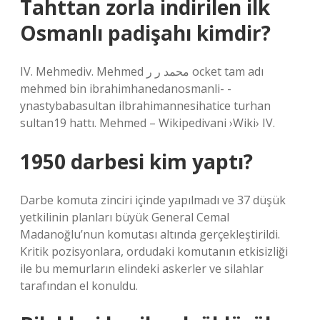
Tahttan zorla indirilen ilk
Osmanlı padişahı kimdir?
IV. Mehmediv. Mehmed محمد ر ر ocket tam adı
mehmed bin ibrahimhanedanosmanli- -
ynastybabasultan ilbrahimannesihatice turhan
sultan19 hattı. Mehmed – Wikipedivani ›Wiki› IV.
1950 darbesi kim yaptı?
Darbe komuta zinciri içinde yapılmadı ve 37 düşük
yetkilinin planları büyük General Cemal
Madanoğlu’nun komutası altında gerçekleştirildi.
Kritik pozisyonlara, ordudaki komutanın etkisizliği
ile bu memurların elindeki askerler ve silahlar
tarafından el konuldu.