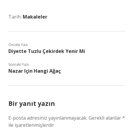
Tarih:
Makaleler
Önceki Yazı
Diyette Tuzlu Çekirdek Yenir Mi
Sonraki Yazı
Nazar Için Hangi Ağaç
Bir yanıt yazın
E-posta adresiniz yayınlanmayacak.
Gerekli alanlar
*
ile işaretlenmişlerdir