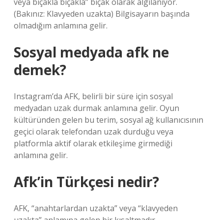
veya bıçakla bıçakla” bıçak olarak algılanıyor.
(Bakınız: Klavyeden uzakta) Bilgisayarın başında
olmadığım anlamına gelir.
Sosyal medyada afk ne
demek?
Instagram’da AFK, belirli bir süre için sosyal
medyadan uzak durmak anlamına gelir. Oyun
kültüründen gelen bu terim, sosyal ağ kullanıcısının
geçici olarak telefondan uzak durduğu veya
platformla aktif olarak etkileşime girmediği
anlamına gelir.
Afk’in Türkçesi nedir?
AFK, “anahtarlardan uzakta” veya “klavyeden