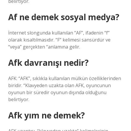
belirtiyor.
Af ne demek sosyal medya?
İnternet slongunda kullanılan “AF”, ifadenin “f”
olarak kısaltılmasıdır. “F” kelimesi sansürdür ve
“veya” gerçekten “anlamına gelir.
Afk davranışı nedir?
AFK: “AFK”, sıklıkla kullanılan mülkün özelliklerinden
biridir. “Klavyeden uzakta olan AFK, oyuncunun
oyunun bir süredir oyunun dışında olduğunu
belirtiyor.
Afk yım ne demek?