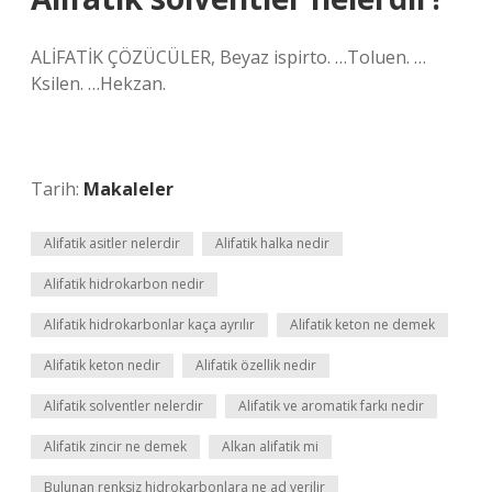
ALİFATİK ÇÖZÜCÜLER, Beyaz ispirto. …Toluen. …
Ksilen. …Hekzan.
Tarih:
Makaleler
Alifatik asitler nelerdir
Alifatik halka nedir
Alifatik hidrokarbon nedir
Alifatik hidrokarbonlar kaça ayrılır
Alifatik keton ne demek
Alifatik keton nedir
Alifatik özellik nedir
Alifatik solventler nelerdir
Alifatik ve aromatik farkı nedir
Alifatik zincir ne demek
Alkan alifatik mi
Bulunan renksiz hidrokarbonlara ne ad verilir