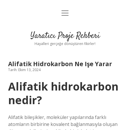
menüyü
Anasayfa
aç
Gizlilik Politikası
Yaratıcı Proje Rehberi
Yasal Uyarı
Hayalleri gerçeğe dönüştüren fikirler!
Hakkımızda
Alifatik Hidrokarbon Ne Işe Yarar
Tarih: Ekim 13, 2024
Alifatik hidrokarbon
nedir?
Alifatik bileşikler, moleküler yapılarında farklı
atomların birbirine kovalent bağlanmasıyla oluşan