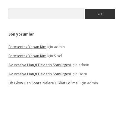
Arama
Son yorumlar
Fotosentez Yapan Kim
için
admin
Fotosentez Yapan Kim
için
Sibel
Avustralya Hangi Devletin Sömürgesi
için
admin
Avustralya Hangi Devletin Sömürgesi
için
Doru
Bb Glow Dan Sonra Nelere Dikkat Edilmeli
için
admin
no giriş
ilbet giriş adresi
www.betexper.xyz/