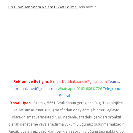
Bb Glow Dan Sonra Nelere Dikkat Edilmeli
için
admin
o giriş
ilbet giriş adresi
www.betexper.xyz/
Reklam ve İletişim:
E-mail:
backlinkpaneli@gmail.com
Teams:
forumhizmeti@gmail.com
Whatsapp: 0262 606 0 726
Telegram:
@karabul
Yasal Uyarı:
Sitemiz, 5651 Sayılı Kanun gereğince Bilgi Teknolojileri
ve İletişim Kurumu (BTK) tarafından onaylanmış bir Yer Sağlayıcı
olarak hizmet vermektedir. Bu nedenle, sitedeki içerikleri proaktif
olarak denetleme veya araştırma yükümlülüğümüz bulunmamaktadır.
Ancak, üyelerimiz yazdıkları içeriklerin sorumluluğunu taşımakta olup,