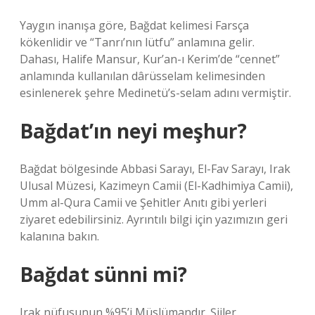
Yaygın inanışa göre, Bağdat kelimesi Farsça
kökenlidir ve “Tanrı’nın lütfu” anlamına gelir.
Dahası, Halife Mansur, Kur’an-ı Kerim’de “cennet”
anlamında kullanılan dârüsselam kelimesinden
esinlenerek şehre Medinetü’s-selam adını vermiştir.
Bağdat’ın neyi meşhur?
Bağdat bölgesinde Abbasi Sarayı, El-Fav Sarayı, Irak
Ulusal Müzesi, Kazimeyn Camii (El-Kadhimiya Camii),
Umm al-Qura Camii ve Şehitler Anıtı gibi yerleri
ziyaret edebilirsiniz. Ayrıntılı bilgi için yazımızın geri
kalanına bakın.
Bağdat sünni mi?
Irak nüfusunun %95’i Müslümandır. Şiiler