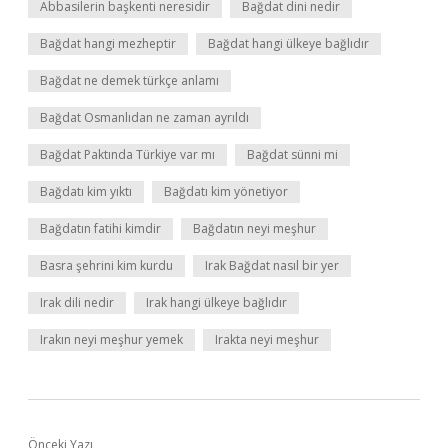
Abbasilerin başkenti neresidir
Bağdat dini nedir
Bağdat hangi mezheptir
Bağdat hangi ülkeye bağlıdır
Bağdat ne demek türkçe anlamı
Bağdat Osmanlıdan ne zaman ayrıldı
Bağdat Paktında Türkiye var mı
Bağdat sünni mi
Bağdatı kim yıktı
Bağdatı kim yönetiyor
Bağdatın fatihi kimdir
Bağdatın neyi meşhur
Basra şehrini kim kurdu
Irak Bağdat nasıl bir yer
Irak dili nedir
Irak hangi ülkeye bağlıdır
Irakın neyi meşhur yemek
Irakta neyi meşhur
Önceki Yazı