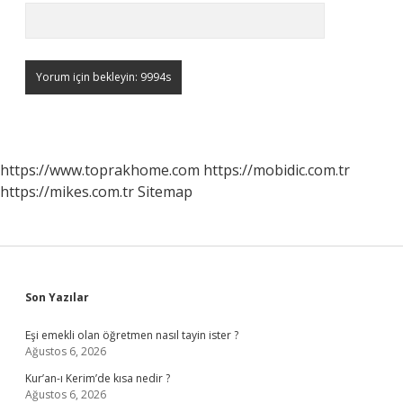
https://www.toprakhome.com
https://mobidic.com.tr
https://mikes.com.tr
Sitemap
Sidebar
Son Yazılar
Eşi emekli olan öğretmen nasıl tayin ister ?
Ağustos 6, 2026
Kur’an-ı Kerim’de kısa nedir ?
Ağustos 6, 2026