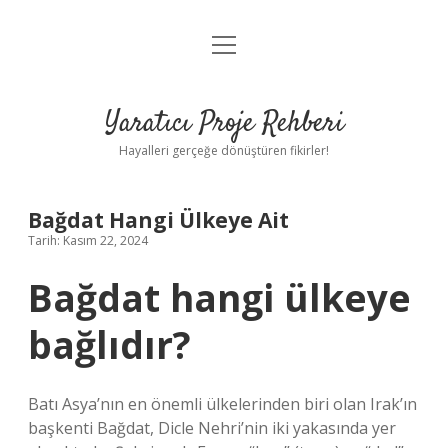
menüyü
Anasayfa
aç
Gizlilik Politikası
Yaratıcı Proje Rehberi
Yasal Uyarı
Hayalleri gerçeğe dönüştüren fikirler!
Hakkımızda
Bağdat Hangi Ülkeye Ait
Tarih: Kasım 22, 2024
Bağdat hangi ülkeye
bağlıdır?
Batı Asya’nın en önemli ülkelerinden biri olan Irak’ın
başkenti Bağdat, Dicle Nehri’nin iki yakasında yer