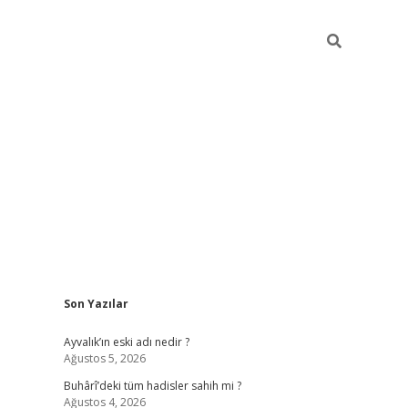
Sidebar
Son Yazılar
ilbet yeni giriş
famecasino g
Ayvalık’ın eski adı nedir ?
Ağustos 5, 2026
Buhârî’deki tüm hadisler sahih mi ?
Ağustos 4, 2026