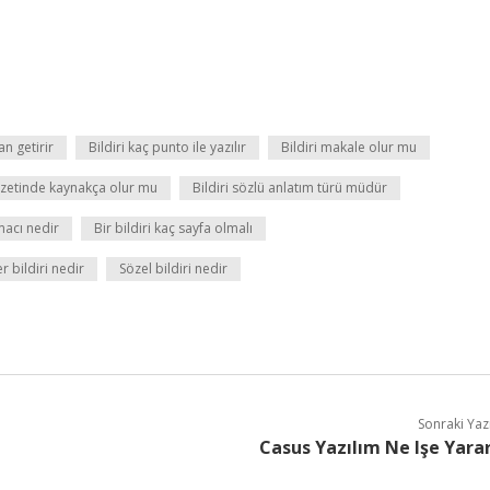
an getirir
Bildiri kaç punto ile yazılır
Bildiri makale olur mu
 özetinde kaynakça olur mu
Bildiri sözlü anlatım türü müdür
macı nedir
Bir bildiri kaç sayfa olmalı
r bildiri nedir
Sözel bildiri nedir
Sonraki Yaz
Casus Yazılım Ne Işe Yara