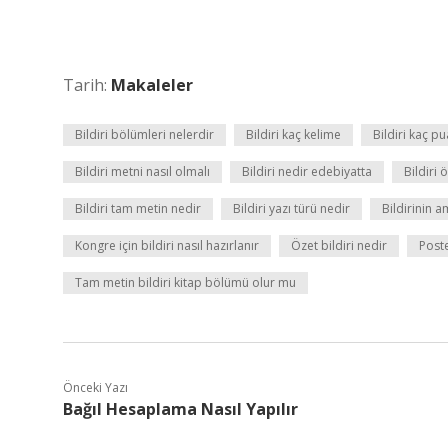
Tarih:
Makaleler
Bildiri bölümleri nelerdir
Bildiri kaç kelime
Bildiri kaç pu
Bildiri metni nasıl olmalı
Bildiri nedir edebiyatta
Bildiri
Bildiri tam metin nedir
Bildiri yazı türü nedir
Bildirinin a
Kongre için bildiri nasıl hazırlanır
Özet bildiri nedir
Poste
Tam metin bildiri kitap bölümü olur mu
Önceki Yazı
Bağıl Hesaplama Nasıl Yapılır