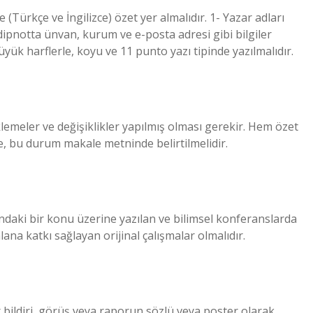
 (Türkçe ve İngilizce) özet yer almalıdır. 1- Yazar adları
li dipnotta ünvan, kurum ve e-posta adresi gibi bilgiler
yük harflerle, koyu ve 11 punto yazı tipinde yazılmalıdır.
emeler ve değişiklikler yapılmış olması gerekir. Hem özet
 bu durum makale metninde belirtilmelidir.
ndaki bir konu üzerine yazılan ve bilimsel konferanslarda
alana katkı sağlayan orijinal çalışmalar olmalıdır.
r bildiri, görüş veya raporun sözlü veya poster olarak