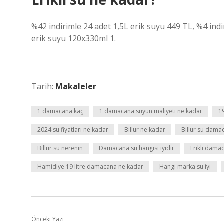
%42 indirimle 24 adet 1,5L erik suyu 449 TL, %4 indir
erik suyu 120x330ml 1.
Tarih:
Makaleler
1 damacana kaç
1 damacana suyun maliyeti ne kadar
19
2024 su fiyatları ne kadar
Billur ne kadar
Billur su dama
Billur su nerenin
Damacana su hangisi iyidir
Erikli dama
Hamidiye 19 litre damacana ne kadar
Hangi marka su iyi
Önceki Yazı