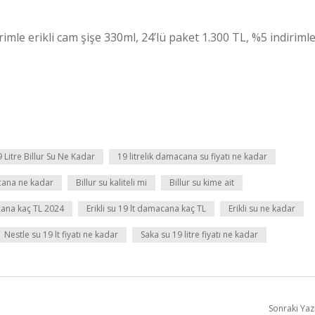
imle erikli cam şişe 330ml, 24’lü paket 1.300 TL, %5 indiriml
 Litre Billur Su Ne Kadar
19 litrelik damacana su fiyatı ne kadar
cana ne kadar
Billur su kaliteli mi
Billur su kime ait
cana kaç TL 2024
Erikli su 19 lt damacana kaç TL
Erikli su ne kadar
Nestle su 19 lt fiyatı ne kadar
Saka su 19 litre fiyatı ne kadar
Sonraki Yaz