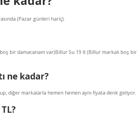
ne kadar?
asında (Pazar günleri hariç).
alı boş bir damacanam var)Billur Su 19 lt (Billur markalı boş bir
tı ne kadar?
lup, diğer markalarla hemen hemen aynı fiyata denk geliyor.
 TL?