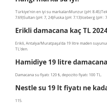
Türkiye’nin en iyi su markalarıMunzur (pH: 8.45)Teki
7.69)Sultan (pH: 7, 24)Fuska (pH: 7.13)Iceberg (pH : 7
Erikli damacana kaç TL 202
Erikli, Antalya/Muratpaşa’da 19 litre maden suyunun 
TL’den.
Hamidiye 19 litre damacana
Damacana su fiyatı: 120 ₺, depozito fiyatı: 100 TL.
Nestle su 19 lt fiyatı ne kad
115.