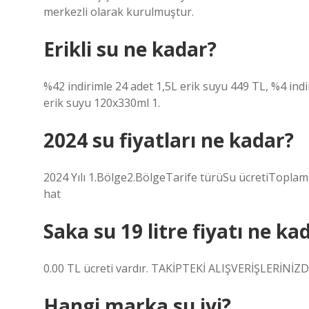
merkezli olarak kurulmuştur.
Erikli su ne kadar?
%42 indirimle 24 adet 1,5L erik suyu 449 TL, %4 indir
erik suyu 120x330ml 1.
2024 su fiyatları ne kadar?
2024 Yılı 1.Bölge2.BölgeTarife türüSu ücretiTopla
hat
Saka su 19 litre fiyatı ne ka
0.00 TL ücreti vardır. TAKİPTEKİ ALIŞVERİŞLERİNİZ
Hangi marka su iyi?