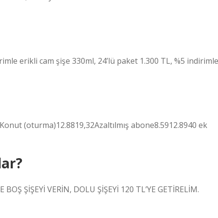
imle erikli cam şişe 330ml, 24’lü paket 1.300 TL, %5 indiriml
mKonut (oturma)12.8819,32Azaltılmış abone8.5912.8940 ek
dar?
DE BOŞ ŞİŞEYİ VERİN, DOLU ŞİŞEYİ 120 TL’YE GETİRELİM.