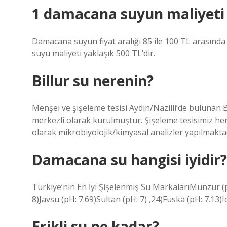
1 damacana suyun maliyeti
Damacana suyun fiyat aralığı 85 ile 100 TL arasında 
suyu maliyeti yaklaşık 500 TL’dir.
Billur su nerenin?
Menşei ve şişeleme tesisi Aydın/Nazilli’de bulunan
merkezli olarak kurulmuştur. Şişeleme tesisimiz he
olarak mikrobiyolojik/kimyasal analizler yapılmaktad
Damacana su hangisi iyidir?
Türkiye’nin En İyi Şişelenmiş Su MarkalarıMunzur (pH
8)Javsu (pH: 7.69)Sultan (pH: 7) ,24)Fuska (pH: 7.13)I
Erikli su ne kadar?