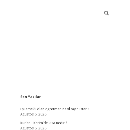
Sidebar
Son Yazılar
ilbet yeni giriş
famecasino g
Eşi emekli olan öğretmen nasıl tayin ister ?
Ağustos 6, 2026
Kur’an-ı Kerim’de kısa nedir ?
Ağustos 6, 2026