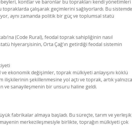
beyleri, kontlar ve baronlar bu toprakları kendi yönetimleri
bu topraklarda çalışarak geçimlerini sağlıyorlardı. Bu sistemde
yor, aynı zamanda politik bir güç ve toplumsal statü
abı’na (Code Rural), feodal toprak sahipliğinin nasıl
 statü hiyerarşisinin, Orta Çağ’ın getirdiği feodal sistemin
iyeti
 ve ekonomik değişimler, toprak mülkiyeti anlayışını köklü
im ilişkilerinin şekillenmesine yol açtı ve toprak, artık yalnızc
tin ve sanayileşmenin bir unsuru haline geldi.
 büyük fabrikalar almaya başladı. Bu süreçte, tarım ve yerleşik
ermayenin merkezileşmesiyle birlikte, toprağın mülkiyeti çok