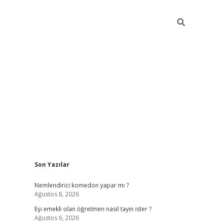
Sidebar
Son Yazılar
ilbet yeni giriş
famecasino
Nemlendirici komedon yapar mı ?
Ağustos 8, 2026
Eşi emekli olan öğretmen nasıl tayin ister ?
Ağustos 6, 2026