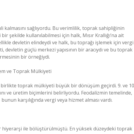
mli kalmasını sağlıyordu. Bu verimlilik, toprak sahipliğinin
ir şekilde kullanılabilmesi için halk, Mısır Krallığı’na ait
likle devletin elindeydi ve halk, bu toprağı işlemek için vergi
i, devletin güçlü merkezi yapısının bir aracıydı ve bu toprak
irmesinin bir örneğiydi.
em ve Toprak Mülkiyeti
birlikte toprak mülkiyeti büyük bir dönüşüm geçirdi. 9. ve 10
ını ve üretim biçimlerini belirliyordu. Feodalizmin temelinde,
e bunun karşılığında vergi veya hizmet alması vardı.
r hiyerarşi ile bölüştürülmüştü. En yüksek düzeydeki toprak