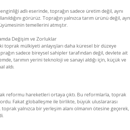
enginliği adlı eserinde, toprağın sadece üretim değil, aynı
anıldığını görürüz. Toprağın yalnızca tarım ürünü değil, ayn
yümesinin temellerini atmıştır.
amda Değişim ve Zorluklar
ki toprak mülkiyeti anlayışları daha küresel bir düzeye
oprağın sadece bireysel sahipler tarafından değil, devlete ait
mde, tarımın yerini teknoloji ve sanayi aldığı için, küçük ve
l aldı.
rak reformu hareketleri ortaya çıktı. Bu reformlarla, toprak
ordu. Fakat globalleşme ile birlikte, büyük uluslararası
e, toprak yalnızca bir yerleşim alanı olmanın ötesine geçerek,
i.