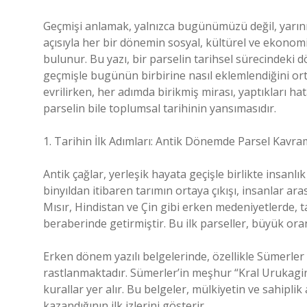
Geçmişi anlamak, yalnızca bugünümüzü değil, yarınım
açısıyla her bir dönemin sosyal, kültürel ve eko
bulunur. Bu yazı, bir parselin tarihsel sürecindeki
geçmişle bugünün birbirine nasıl eklemlendiğini orta
evrilirken, her adımda birikmiş mirası, yaptıkları hat
parselin bile toplumsal tarihinin yansımasıdır.
1. Tarihin İlk Adımları: Antik Dönemde Parsel Kavra
Antik çağlar, yerleşik hayata geçişle birlikte insan
binyıldan itibaren tarımın ortaya çıkışı, insanlar ar
Mısır, Hindistan ve Çin gibi erken medeniyetlerde, t
beraberinde getirmiştir. Bu ilk parseller, büyük or
Erken dönem yazılı belgelerinde, özellikle Sümerler 
rastlanmaktadır. Sümerler’in meşhur “Kral Urukagina’n
kurallar yer alır. Bu belgeler, mülkiyetin ve sahipl
kazandığının ilk izlerini gösterir.