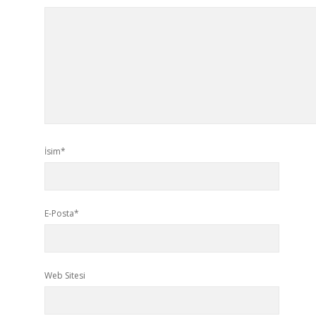
İsim*
E-Posta*
Web Sitesi