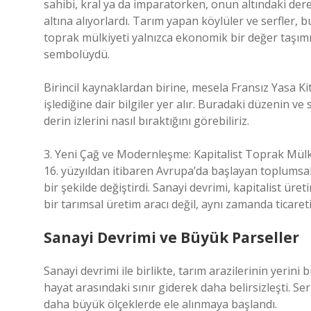
sahibi, kral ya da imparatorken, onun altındaki dere
altına alıyorlardı. Tarım yapan köylüler ve serfler, 
toprak mülkiyeti yalnızca ekonomik bir değer taşımı
sembolüydü.
Birincil kaynaklardan birine, mesela Fransız Yasa Kit
işlediğine dair bilgiler yer alır. Buradaki düzenin ve
derin izlerini nasıl bıraktığını görebiliriz.
3. Yeni Çağ ve Modernleşme: Kapitalist Toprak Mülk
16. yüzyıldan itibaren Avrupa’da başlayan toplumsal
bir şekilde değiştirdi. Sanayi devrimi, kapitalist üret
bir tarımsal üretim aracı değil, aynı zamanda ticare
Sanayi Devrimi ve Büyük Parseller
Sanayi devrimi ile birlikte, tarım arazilerinin yerini
hayat arasındaki sınır giderek daha belirsizleşti. S
daha büyük ölçeklerde ele alınmaya başlandı.