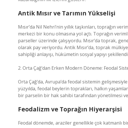
Antik Mısır ve Tarımın Yükselişi
Mısır’da Nil Nehri’nin yıllık taşkınları, toprağın veri
merkezi bir konu olmasına yol açtı. Toprağın verimli b
parseller üzerinde çalışıyordu. Mısır’da toprak, genel
olarak pay veriyordu. Antik Mısır’da, toprak mülkiyet
sahipliği anlayışı, hükümetin sosyal yapıyı şekillend
2. Orta Çağ’dan Erken Modern Döneme: Feodal Sist
Orta Çağ’da, Avrupa’da feodal sistemin gelişmesiyle 
yüzyılda, feodal beylerin toprakları, halkın yaşamlar
bir parselin bir hak sahibi tarafından yönetilmesi v
Feodalizm ve Toprağın Hiyerarşisi
Feodal dönemde, araziler genellikle çok katmanlı bi