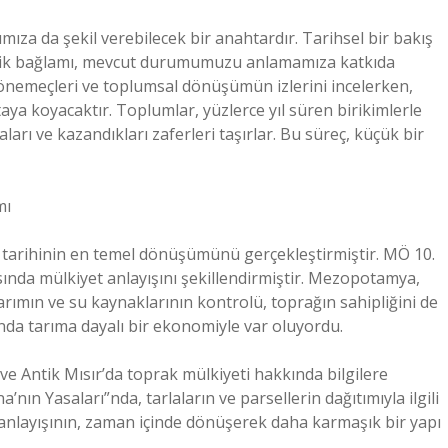
ıza da şekil verebilecek bir anahtardır. Tarihsel bir bakış
nomik bağlamı, mevcut durumumuzu anlamamıza katkıda
 dönemeçleri ve toplumsal dönüşümün izlerini incelerken,
ya koyacaktır. Toplumlar, yüzlerce yıl süren birikimlerle
aları ve kazandıkları zaferleri taşırlar. Bu süreç, küçük bir
mı
lık tarihinin en temel dönüşümünü gerçekleştirmiştir. MÖ 10.
asında mülkiyet anlayışını şekillendirmiştir. Mezopotamya,
arımın ve su kaynaklarının kontrolü, toprağın sahipliğini de
anda tarıma dayalı bir ekonomiyle var oluyordu.
ve Antik Mısır’da toprak mülkiyeti hakkında bilgilere
ın Yasaları”nda, tarlaların ve parsellerin dağıtımıyla ilgili
ik anlayışının, zaman içinde dönüşerek daha karmaşık bir yapı