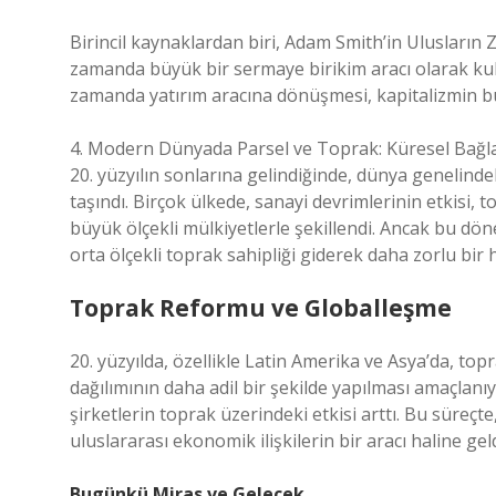
Birincil kaynaklardan biri, Adam Smith’in Ulusların Z
zamanda büyük bir sermaye birikim aracı olarak kull
zamanda yatırım aracına dönüşmesi, kapitalizmin bü
4. Modern Dünyada Parsel ve Toprak: Küresel Bağl
20. yüzyılın sonlarına gelindiğinde, dünya genelinde
taşındı. Birçok ülkede, sanayi devrimlerinin etkisi, t
büyük ölçekli mülkiyetlerle şekillendi. Ancak bu döne
orta ölçekli toprak sahipliği giderek daha zorlu bir ha
Toprak Reformu ve Globalleşme
20. yüzyılda, özellikle Latin Amerika ve Asya’da, top
dağılımının daha adil bir şekilde yapılması amaçlanıy
şirketlerin toprak üzerindeki etkisi arttı. Bu süreçt
uluslararası ekonomik ilişkilerin bir aracı haline geld
Bugünkü Miras ve Gelecek