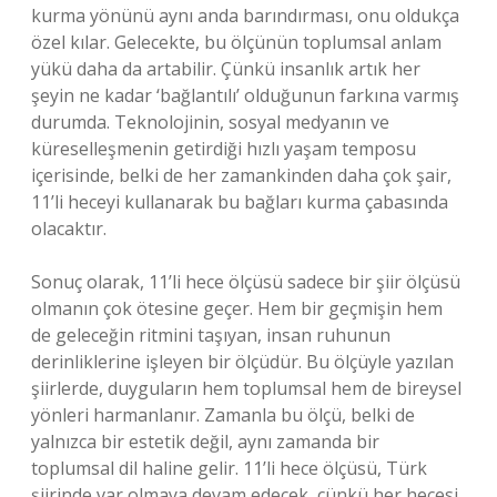
kurma yönünü aynı anda barındırması, onu oldukça
özel kılar. Gelecekte, bu ölçünün toplumsal anlam
yükü daha da artabilir. Çünkü insanlık artık her
şeyin ne kadar ‘bağlantılı’ olduğunun farkına varmış
durumda. Teknolojinin, sosyal medyanın ve
küreselleşmenin getirdiği hızlı yaşam temposu
içerisinde, belki de her zamankinden daha çok şair,
11’li heceyi kullanarak bu bağları kurma çabasında
olacaktır.
Sonuç olarak, 11’li hece ölçüsü sadece bir şiir ölçüsü
olmanın çok ötesine geçer. Hem bir geçmişin hem
de geleceğin ritmini taşıyan, insan ruhunun
derinliklerine işleyen bir ölçüdür. Bu ölçüyle yazılan
şiirlerde, duyguların hem toplumsal hem de bireysel
yönleri harmanlanır. Zamanla bu ölçü, belki de
yalnızca bir estetik değil, aynı zamanda bir
toplumsal dil haline gelir. 11’li hece ölçüsü, Türk
şiirinde var olmaya devam edecek, çünkü her hecesi