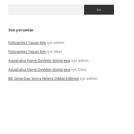
Arama
Son yorumlar
Fotosentez Yapan Kim
için
admin
Fotosentez Yapan Kim
için
Sibel
Avustralya Hangi Devletin Sömürgesi
için
admin
Avustralya Hangi Devletin Sömürgesi
için
Doru
Bb Glow Dan Sonra Nelere Dikkat Edilmeli
için
admin
casino giriş
ilbet giriş adresi
www.betexper.xyz/