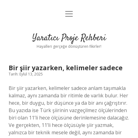
menüyü
Anasayfa
aç
Gizlilik Politikası
Yaratıcı Proje Rehberi
Yasal Uyarı
Hayalleri gerçeğe dönüştüren fikirler!
Hakkımızda
Bir şiir yazarken, kelimeler sadece
Tarih: Eylül 13, 2025
Bir şiir yazarken, kelimeler sadece anlam taşımakla
kalmaz, aynı zamanda bir ritimle de varlık bulur. Her
hece, bir duygu, bir düşünce ya da bir anı çağrıştırır.
Bu yazıda ise Türk şiirinin vazgeçilmez ölçülerinden
biri olan 11’li hece ölçüsüne derinlemesine dalacağız.
Ve gerçekten, 11’li hece ölçüsüyle şiir yazmak,
yalnızca bir teknik mesele değil, aynı zamanda bir