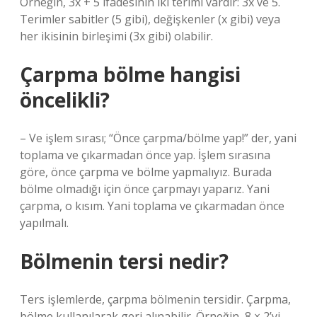
Örneğin, 3x + 5 ifadesinin iki terimi vardır: 3x ve 5.
Terimler sabitler (5 gibi), değişkenler (x gibi) veya
her ikisinin birleşimi (3x gibi) olabilir.
Çarpma bölme hangisi
öncelikli?
– Ve işlem sırası; “Önce çarpma/bölme yap!” der, yani
toplama ve çıkarmadan önce yap. İşlem sırasına
göre, önce çarpma ve bölme yapmalıyız. Burada
bölme olmadığı için önce çarpmayı yaparız. Yani
çarpma, o kısım. Yani toplama ve çıkarmadan önce
yapılmalı.
Bölmenin tersi nedir?
Ters işlemlerde, çarpma bölmenin tersidir. Çarpma,
bölme kullanılarak geri alınabilir. Örneğin, 8 × 2’yi