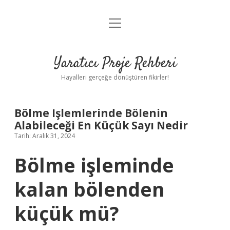
menüyü
Anasayfa
aç
Gizlilik Politikası
Yaratıcı Proje Rehberi
Yasal Uyarı
Hayalleri gerçeğe dönüştüren fikirler!
Hakkımızda
Bölme Işlemlerinde Bölenin
Alabileceği En Küçük Sayı Nedir
Tarih: Aralık 31, 2024
Bölme işleminde
kalan bölenden
küçük mü?