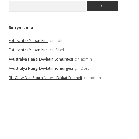
Arama
Son yorumlar
Fotosentez Yapan Kim
için
admin
Fotosentez Yapan Kim
için
Sibel
Avustralya Hangi Devletin Sömürgesi
için
admin
Avustralya Hangi Devletin Sömürgesi
için
Doru
Bb Glow Dan Sonra Nelere Dikkat Edilmeli
için
admin
 giriş
ilbet giriş adresi
www.betexper.xyz/