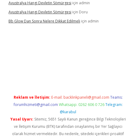
Avustralya Hangi Devletin Sömürgesi
için
admin
Avustralya Hangi Devletin Sömürgesi
için
Doru
Bb Glow Dan Sonra Nelere Dikkat Edilmeli
için
admin
 giriş
ilbet giriş adresi
www.betexper.xyz/
Reklam ve İletişim:
E-mail:
backlinkpaneli@gmail.com
Teams:
forumhizmeti@gmail.com
Whatsapp: 0262 606 0 726
Telegram:
@karabul
Yasal Uyarı:
Sitemiz, 5651 Sayılı Kanun gereğince Bilgi Teknolojileri
ve İletişim Kurumu (BTK) tarafından onaylanmış bir Yer Sağlayıcı
olarak hizmet vermektedir. Bu nedenle, sitedeki içerikleri proaktif