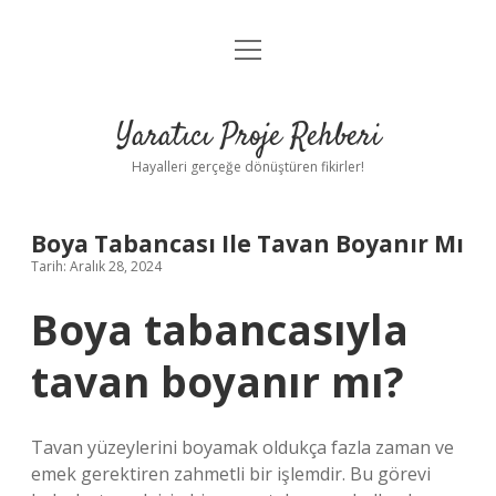
menüyü
Anasayfa
aç
Gizlilik Politikası
Yaratıcı Proje Rehberi
Yasal Uyarı
Hayalleri gerçeğe dönüştüren fikirler!
Hakkımızda
Boya Tabancası Ile Tavan Boyanır Mı
Tarih: Aralık 28, 2024
Boya tabancasıyla
tavan boyanır mı?
Tavan yüzeylerini boyamak oldukça fazla zaman ve
emek gerektiren zahmetli bir işlemdir. Bu görevi