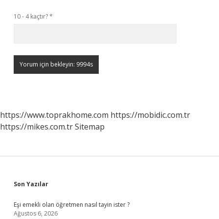
10 - 4 kaçtır?
*
https://www.toprakhome.com
https://mobidic.com.tr
https://mikes.com.tr
Sitemap
Sidebar
Son Yazılar
Eşi emekli olan öğretmen nasıl tayin ister ?
Ağustos 6, 2026