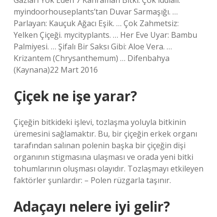
Gazları Yok Eden 7 Kahraman Bitki. Çok İddialı:
myindoorhouseplants’tan Duvar Sarmaşığı. …
Parlayan: Kauçuk Ağacı Eşik. … Çok Zahmetsiz:
Yelken Çiçeği. mycityplants. … Her Eve Uyar: Bambu
Palmiyesi. … Şifalı Bir Saksı Gibi: Aloe Vera. …
Krizantem (Chrysanthemum) … Difenbahya
(Kaynana)22 Mart 2016
Çiçek ne işe yarar?
Çiçeğin bitkideki işlevi, tozlaşma yoluyla bitkinin
üremesini sağlamaktır. Bu, bir çiçeğin erkek organı
tarafından salınan polenin başka bir çiçeğin dişi
organının stigmasına ulaşması ve orada yeni bitki
tohumlarının oluşması olayıdır. Tozlaşmayı etkileyen
faktörler şunlardır: – Polen rüzgarla taşınır.
Adaçayı nelere iyi gelir?