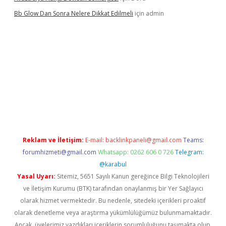
Bb Glow Dan Sonra Nelere Dikkat Edilmeli
için
admin
ino giriş
ilbet giriş adresi
www.betexper.xyz/
Reklam ve İletişim:
E-mail:
backlinkpaneli@gmail.com
Teams:
forumhizmeti@gmail.com
Whatsapp: 0262 606 0 726
Telegram:
@karabul
Yasal Uyarı:
Sitemiz, 5651 Sayılı Kanun gereğince Bilgi Teknolojileri
ve İletişim Kurumu (BTK) tarafından onaylanmış bir Yer Sağlayıcı
olarak hizmet vermektedir. Bu nedenle, sitedeki içerikleri proaktif
olarak denetleme veya araştırma yükümlülüğümüz bulunmamaktadır.
Ancak, üyelerimiz yazdıkları içeriklerin sorumluluğunu taşımakta olup,