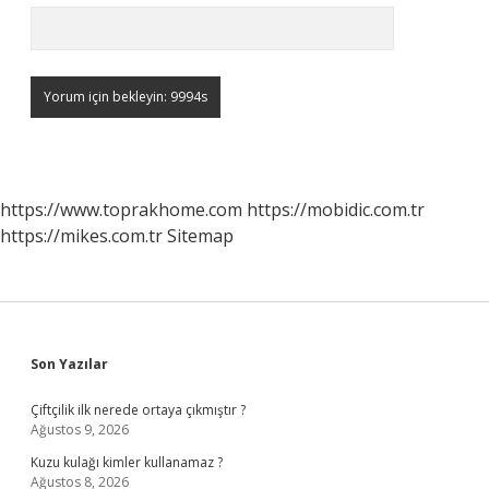
https://www.toprakhome.com
https://mobidic.com.tr
https://mikes.com.tr
Sitemap
Sidebar
Son Yazılar
Çiftçilik ilk nerede ortaya çıkmıştır ?
Ağustos 9, 2026
Kuzu kulağı kimler kullanamaz ?
Ağustos 8, 2026