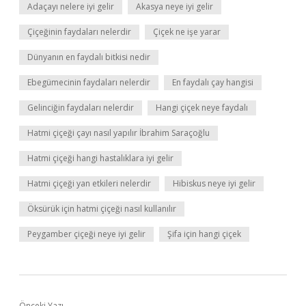
Adaçayı nelere iyi gelir
Akasya neye iyi gelir
Çiçeğinin faydaları nelerdir
Çiçek ne işe yarar
Dünyanın en faydalı bitkisi nedir
Ebegümecinin faydaları nelerdir
En faydalı çay hangisi
Gelinciğin faydaları nelerdir
Hangi çiçek neye faydalı
Hatmi çiçeği çayı nasıl yapılır İbrahim Saraçoğlu
Hatmi çiçeği hangi hastalıklara iyi gelir
Hatmi çiçeği yan etkileri nelerdir
Hibiskus neye iyi gelir
Öksürük için hatmi çiçeği nasıl kullanılır
Peygamber çiçeği neye iyi gelir
Şifa için hangi çiçek
Önceki Yazı