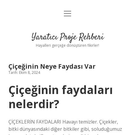
menüyü
Anasayfa
aç
Gizlilik Politikası
Yaratıcı Proje Rehberi
Yasal Uyarı
Hayalleri gerçeğe dönüştüren fikirler!
Hakkımızda
Çiçeğinin Neye Faydası Var
Tarih: Ekim 8, 2024
Çiçeğinin faydaları
nelerdir?
ÇİÇEKLERİN FAYDALARI Havayı temizler. Çiçekler,
bitki dünyasındaki diğer bitkiler gibi, soluduğumuz