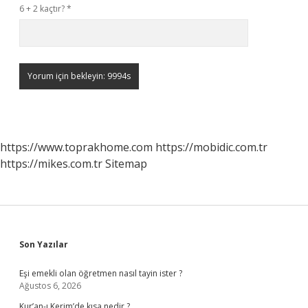
6 + 2 kaçtır?
*
https://www.toprakhome.com
https://mobidic.com.tr
https://mikes.com.tr
Sitemap
Sidebar
Son Yazılar
Eşi emekli olan öğretmen nasıl tayin ister ?
Ağustos 6, 2026
Kur’an-ı Kerim’de kısa nedir ?