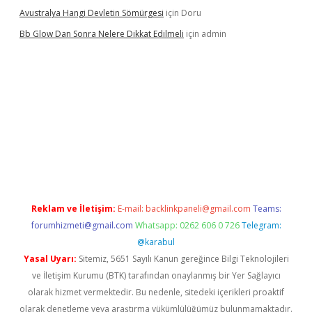
Avustralya Hangi Devletin Sömürgesi
için
Doru
Bb Glow Dan Sonra Nelere Dikkat Edilmeli
için
admin
ino giriş
ilbet giriş adresi
www.betexper.xyz/
Reklam ve İletişim:
E-mail:
backlinkpaneli@gmail.com
Teams:
forumhizmeti@gmail.com
Whatsapp: 0262 606 0 726
Telegram:
@karabul
Yasal Uyarı:
Sitemiz, 5651 Sayılı Kanun gereğince Bilgi Teknolojileri
ve İletişim Kurumu (BTK) tarafından onaylanmış bir Yer Sağlayıcı
olarak hizmet vermektedir. Bu nedenle, sitedeki içerikleri proaktif
olarak denetleme veya araştırma yükümlülüğümüz bulunmamaktadır.