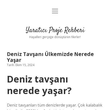
menüyü
Anasayfa
aç
Gizlilik Politikası
Yaratıcı Proje Rehberi
Yasal Uyarı
Hayalleri gerçeğe dönüştüren fikirler!
Hakkımızda
Deniz Tavşanı Ülkemizde Nerede
Yaşar
Tarih: Ekim 15, 2024
Deniz tavşanı
nerede yaşar?
Deniz tavşanları tüm denizlerde yaşar. Çok kalabalık