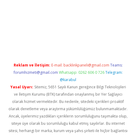
lbet giriş adresi
www.betexper.xyz/
Reklam ve İletişim:
E-mail:
backlinkpaneli@gmail.com
Teams:
forumhizmeti@gmail.com
Whatsapp: 0262 606 0 726
Telegram:
@karabul
Yasal Uyarı:
Sitemiz, 5651 Sayılı Kanun gereğince Bilgi Teknolojileri
ve İletişim Kurumu (BTK) tarafından onaylanmış bir Yer Sağlayıcı
olarak hizmet vermektedir. Bu nedenle, sitedeki içerikleri proaktif
olarak denetleme veya araştırma yükümlülüğümüz bulunmamaktadır.
Ancak, üyelerimiz yazdıkları içeriklerin sorumluluğunu taşımakta olup,
siteye üye olarak bu sorumluluğu kabul etmiş sayılırlar. Bu internet
sitesi, herhangi bir marka, kurum veya şahıs şirketi ile hiçbir bağlantısı