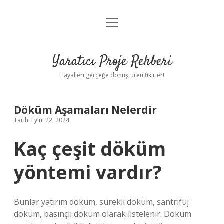
menüyü
Anasayfa
aç
Gizlilik Politikası
Yaratıcı Proje Rehberi
Yasal Uyarı
Hayalleri gerçeğe dönüştüren fikirler!
Hakkımızda
Döküm Aşamaları Nelerdir
Tarih: Eylül 22, 2024
Kaç çeşit döküm
yöntemi vardır?
Bunlar yatırım döküm, sürekli döküm, santrifüj
döküm, basınçlı döküm olarak listelenir. Döküm