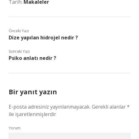
Tarih:
Makaleler
Önceki Yazı
Dize yapılan hidrojel nedir ?
Sonraki Yazı
Psiko anlatı nedir ?
Bir yanıt yazın
E-posta adresiniz yayınlanmayacak.
Gerekli alanlar
*
ile işaretlenmişlerdir
Yorum