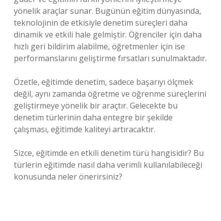
yönelik araçlar sunar. Bugünün eğitim dünyasında,
teknolojinin de etkisiyle denetim süreçleri daha
dinamik ve etkili hale gelmiştir. Öğrenciler için daha
hızlı geri bildirim alabilme, öğretmenler için ise
performanslarını geliştirme fırsatları sunulmaktadır.
Özetle, eğitimde denetim, sadece başarıyı ölçmek
değil, aynı zamanda öğretme ve öğrenme süreçlerini
geliştirmeye yönelik bir araçtır. Gelecekte bu
denetim türlerinin daha entegre bir şekilde
çalışması, eğitimde kaliteyi artıracaktır.
Sizce, eğitimde en etkili denetim türü hangisidir? Bu
türlerin eğitimde nasıl daha verimli kullanılabileceği
konusunda neler önerirsiniz?