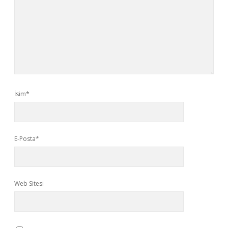
İsim*
E-Posta*
Web Sitesi