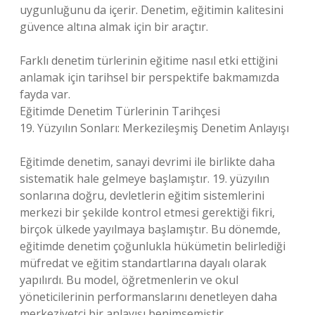
uygunluğunu da içerir. Denetim, eğitimin kalitesini
güvence altına almak için bir araçtır.
Farklı denetim türlerinin eğitime nasıl etki ettiğini
anlamak için tarihsel bir perspektife bakmamızda
fayda var.
Eğitimde Denetim Türlerinin Tarihçesi
19. Yüzyılın Sonları: Merkezileşmiş Denetim Anlayışı
Eğitimde denetim, sanayi devrimi ile birlikte daha
sistematik hale gelmeye başlamıştır. 19. yüzyılın
sonlarına doğru, devletlerin eğitim sistemlerini
merkezi bir şekilde kontrol etmesi gerektiği fikri,
birçok ülkede yayılmaya başlamıştır. Bu dönemde,
eğitimde denetim çoğunlukla hükümetin belirlediği
müfredat ve eğitim standartlarına dayalı olarak
yapılırdı. Bu model, öğretmenlerin ve okul
yöneticilerinin performanslarını denetleyen daha
merkeziyetçi bir anlayışı benimsemiştir.