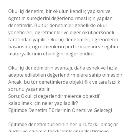
Okul içi denetim, bir okulun kendi iç yapısını ve
öğretim süreçlerini değerlendirmesi için yapılan
denetimdir. Bu tür denetimler genellikle okul
yöneticileri, öğretmenler ve diğer okul personeli
tarafından yapılır. Okul içi denetimler, öğrencilerin
başarısını, öğretmenlerin performansını ve eğitim
materyallerinin etkinliğini değerlendirir.
Okul içi denetimlerin avantajı, daha esnek ve hızla
adapte edilebilen değerlendirmelere sahip olmasıdır.
Ancak, bu tür denetimlerde objektiflik ve tarafsızlık
sorunu yaşanabilir.
Soru: Okul içi değerlendirmelerde objektif
kalabilmek için neler yapılabilir?
Eğitimde Denetim Türlerinin Önemi ve Geleceği
Eğitimde denetim türlerinin her biri, farklı amaçlar
güder ve eğitimin farklı yönlerini iyileştirmeye