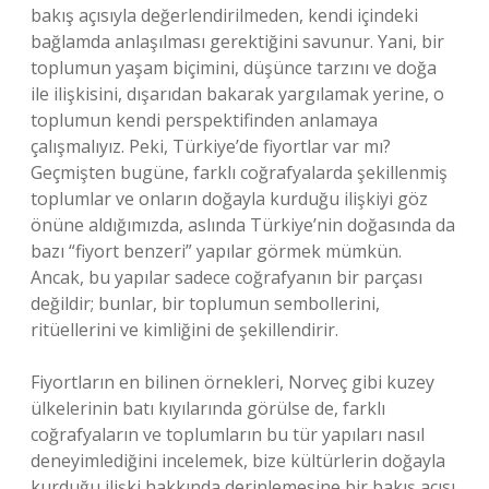
bakış açısıyla değerlendirilmeden, kendi içindeki
bağlamda anlaşılması gerektiğini savunur. Yani, bir
toplumun yaşam biçimini, düşünce tarzını ve doğa
ile ilişkisini, dışarıdan bakarak yargılamak yerine, o
toplumun kendi perspektifinden anlamaya
çalışmalıyız. Peki, Türkiye’de fiyortlar var mı?
Geçmişten bugüne, farklı coğrafyalarda şekillenmiş
toplumlar ve onların doğayla kurduğu ilişkiyi göz
önüne aldığımızda, aslında Türkiye’nin doğasında da
bazı “fiyort benzeri” yapılar görmek mümkün.
Ancak, bu yapılar sadece coğrafyanın bir parçası
değildir; bunlar, bir toplumun sembollerini,
ritüellerini ve kimliğini de şekillendirir.
Fiyortların en bilinen örnekleri, Norveç gibi kuzey
ülkelerinin batı kıyılarında görülse de, farklı
coğrafyaların ve toplumların bu tür yapıları nasıl
deneyimlediğini incelemek, bize kültürlerin doğayla
kurduğu ilişki hakkında derinlemesine bir bakış açısı