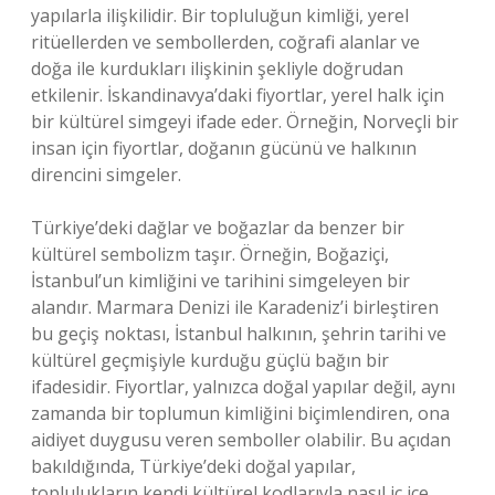
yapılarla ilişkilidir. Bir topluluğun kimliği, yerel
ritüellerden ve sembollerden, coğrafi alanlar ve
doğa ile kurdukları ilişkinin şekliyle doğrudan
etkilenir. İskandinavya’daki fiyortlar, yerel halk için
bir kültürel simgeyi ifade eder. Örneğin, Norveçli bir
insan için fiyortlar, doğanın gücünü ve halkının
direncini simgeler.
Türkiye’deki dağlar ve boğazlar da benzer bir
kültürel sembolizm taşır. Örneğin, Boğaziçi,
İstanbul’un kimliğini ve tarihini simgeleyen bir
alandır. Marmara Denizi ile Karadeniz’i birleştiren
bu geçiş noktası, İstanbul halkının, şehrin tarihi ve
kültürel geçmişiyle kurduğu güçlü bağın bir
ifadesidir. Fiyortlar, yalnızca doğal yapılar değil, aynı
zamanda bir toplumun kimliğini biçimlendiren, ona
aidiyet duygusu veren semboller olabilir. Bu açıdan
bakıldığında, Türkiye’deki doğal yapılar,
toplulukların kendi kültürel kodlarıyla nasıl iç içe