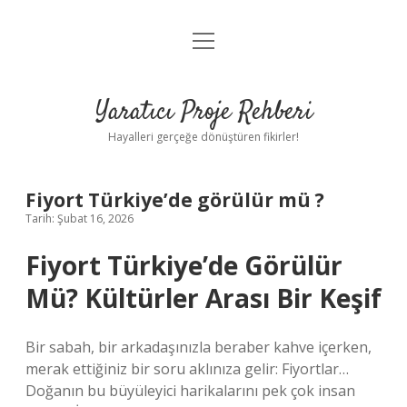
menüyü
Anasayfa
aç
Gizlilik Politikası
Yaratıcı Proje Rehberi
Yasal Uyarı
Hayalleri gerçeğe dönüştüren fikirler!
Hakkımızda
Fiyort Türkiye’de görülür mü ?
Tarih: Şubat 16, 2026
Fiyort Türkiye’de Görülür
Mü? Kültürler Arası Bir Keşif
Bir sabah, bir arkadaşınızla beraber kahve içerken,
merak ettiğiniz bir soru aklınıza gelir: Fiyortlar…
Doğanın bu büyüleyici harikalarını pek çok insan