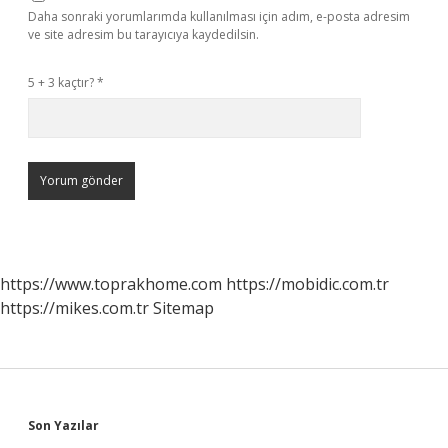
Daha sonraki yorumlarımda kullanılması için adım, e-posta adresim
ve site adresim bu tarayıcıya kaydedilsin.
5 + 3 kaçtır?
*
https://www.toprakhome.com
https://mobidic.com.tr
https://mikes.com.tr
Sitemap
Sidebar
Son Yazılar