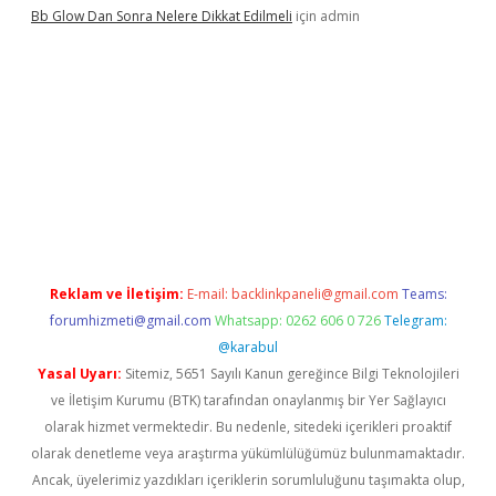
Bb Glow Dan Sonra Nelere Dikkat Edilmeli
için
admin
asino giriş
ilbet giriş adresi
www.betexper.xyz/
Reklam ve İletişim:
E-mail:
backlinkpaneli@gmail.com
Teams:
forumhizmeti@gmail.com
Whatsapp: 0262 606 0 726
Telegram:
@karabul
Yasal Uyarı:
Sitemiz, 5651 Sayılı Kanun gereğince Bilgi Teknolojileri
ve İletişim Kurumu (BTK) tarafından onaylanmış bir Yer Sağlayıcı
olarak hizmet vermektedir. Bu nedenle, sitedeki içerikleri proaktif
olarak denetleme veya araştırma yükümlülüğümüz bulunmamaktadır.
Ancak, üyelerimiz yazdıkları içeriklerin sorumluluğunu taşımakta olup,