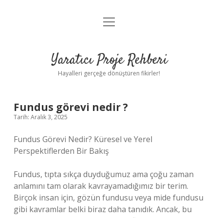
menüyü
Anasayfa
aç
Gizlilik Politikası
Yaratıcı Proje Rehberi
Yasal Uyarı
Hayalleri gerçeğe dönüştüren fikirler!
Hakkımızda
Fundus görevi nedir ?
Tarih: Aralık 3, 2025
Fundus Görevi Nedir? Küresel ve Yerel
Perspektiflerden Bir Bakış
Fundus, tıpta sıkça duyduğumuz ama çoğu zaman
anlamını tam olarak kavrayamadığımız bir terim.
Birçok insan için, gözün fundusu veya mide fundusu
gibi kavramlar belki biraz daha tanıdık. Ancak, bu