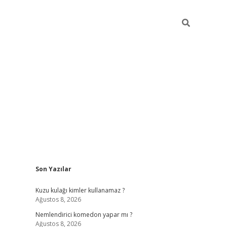
Sidebar
Son Yazılar
ilbet yeni giriş
famecasino
Kuzu kulağı kimler kullanamaz ?
Ağustos 8, 2026
Nemlendirici komedon yapar mı ?
Ağustos 8, 2026