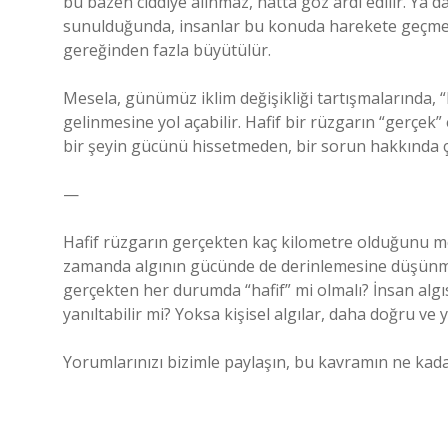
bu bazen ciddiye alınmaz, hatta göz ardı edilir. Ya da
sunulduğunda, insanlar bu konuda harekete geçmekte
gereğinden fazla büyütülür.
Mesela, günümüz iklim değişikliği tartışmalarında, “
gelinmesine yol açabilir. Hafif bir rüzgarın “gerçek
bir şeyin gücünü hissetmeden, bir sorun hakkında ç
—
Hafif rüzgarın gerçekten kaç kilometre olduğunu mer
zamanda algının gücünde de derinlemesine düşünmemiz
gerçekten her durumda “hafif” mi olmalı? İnsan algı
yanıltabilir mi? Yoksa kişisel algılar, daha doğru ve 
Yorumlarınızı bizimle paylaşın, bu kavramın ne kadar