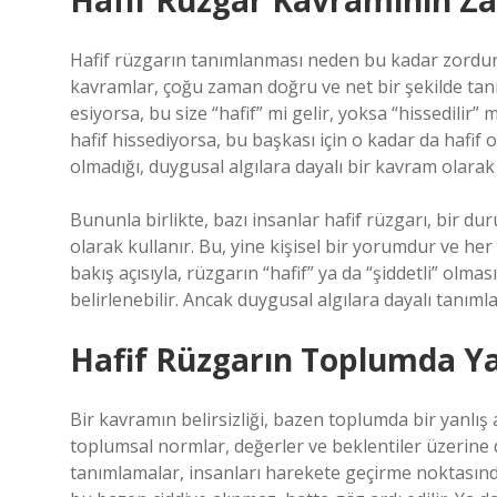
Hafif Rüzgar Kavramının Zay
Hafif rüzgarın tanımlanması neden bu kadar zordur? Ç
kavramlar, çoğu zaman doğru ve net bir şekilde tan
esiyorsa, bu size “hafif” mi gelir, yoksa “hissedilir” 
hafif hissediyorsa, bu başkası için o kadar da hafi
olmadığı, duygusal algılara dayalı bir kavram olara
Bununla birlikte, bazı insanlar hafif rüzgarı, bir d
olarak kullanır. Bu, yine kişisel bir yorumdur ve her 
bakış açısıyla, rüzgarın “hafif” ya da “şiddetli” olması
belirlenebilir. Ancak duygusal algılara dayalı tanımlam
Hafif Rüzgarın Toplumda Yan
Bir kavramın belirsizliği, bazen toplumda bir yanlı
toplumsal normlar, değerler ve beklentiler üzerine de
tanımlamalar, insanları harekete geçirme noktasında z