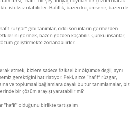
 tam tersi, “hafif” bir şey, ihtiyaç duyulan bir çözüm olarak
 isteksiz olabilirler. Hafiflik, bazen küçümsenir; bazen de
hafif rüzgar” gibi tanımlar, ciddi sorunların görmezden
” etkilerini görmek, bazen gözden kaçabilir. Çünkü insanlar,
özüm geliştirmekte zorlanabilirler.
ak etmek, bizlere sadece fiziksel bir ölçümde değil, aynı
 gerektiğini hatırlatıyor. Peki, sizce “hafif” rüzgar,
sına ve toplumsal bağlamlara dayalı bu tür tanımlamalar, biz
yerinde bir çözüm arayışı yaratabilir mi?
 “hafif” olduğunu birlikte tartışalım.