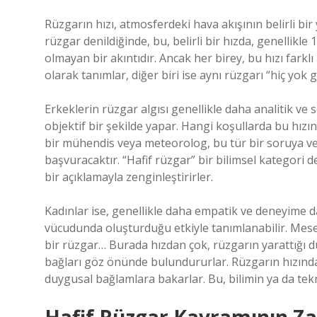
Rüzgarın hızı, atmosferdeki hava akışının belirli b
rüzgar denildiğinde, bu, belirli bir hızda, genellikle
olmayan bir akıntıdır. Ancak her birey, bu hızı farklı 
olarak tanımlar, diğer biri ise aynı rüzgarı “hiç yok g
Erkeklerin rüzgar algısı genellikle daha analitik ve 
objektif bir şekilde yapar. Hangi koşullarda bu hızı
bir mühendis veya meteorolog, bu tür bir soruya ver
başvuracaktır. “Hafif rüzgar” bir bilimsel kategori d
bir açıklamayla zenginleştirirler.
Kadınlar ise, genellikle daha empatik ve deneyime day
vücudunda oluşturduğu etkiyle tanımlanabilir. Mesela
bir rüzgar… Burada hızdan çok, rüzgarın yarattığı du
bağları göz önünde bulundururlar. Rüzgarın hızında
duygusal bağlamlara bakarlar. Bu, bilimin ya da te