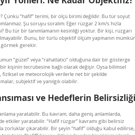
ıf Yönleri: Ne Kadar Objektifiz?
ünkü “hafif” terimi, bir ölçü birimi değildir. Bu tür soyut
ımlanmaz. Şu soruyu soralım: Eğer rüzgar 2 km/s hızla
mi? Bu tür bir tanımlamanın kesinliği yoktur. Bir kişi, rüzgarı
f olmayabilir. Bunu, bir türlü objektif ölçüm yapmanın mümkü
k görmek gerekir.
urumun “güzel” veya “rahatlatıcı” olduğuna dair bir gösterge
bir kişinin tecrübesine bağlı olarak değişir. Oysa bilimsel
, fiziksel ve meteorolojik verilerle net bir şekilde
alar, subjektif ve yanılgılı olabilir.
sıması ve Hedeflerin Belirsizliğ
ş anlama yaratabilir. Bu kavram, daha geniş anlamlarda,
 etkiler yaratabilir. “Hafif rüzgar” kavramı gibi belirsiz
orluklar çıkarabilir. Bir şeyin “hafif” olduğu kabul edilirse,