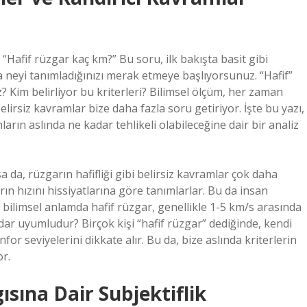
“Hafif rüzgar kaç km?” Bu soru, ilk bakışta basit gibi
a neyi tanımladığınızı merak etmeye başlıyorsunuz. “Hafif”
 Kim belirliyor bu kriterleri? Bilimsel ölçüm, her zaman
lirsiz kavramlar bize daha fazla soru getiriyor. İşte bu yazı,
mların aslında ne kadar tehlikeli olabileceğine dair bir analiz
a da, rüzgarın hafifliği gibi belirsiz kavramlar çok daha
ın hızını hissiyatlarına göre tanımlarlar. Bu da insan
, bilimsel anlamda hafif rüzgar, genellikle 1-5 km/s arasında
ar uyumludur? Birçok kişi “hafif rüzgar” dediğinde, kendi
nfor seviyelerini dikkate alır. Bu da, bize aslında kriterlerin
or.
ısına Dair Subjektiflik