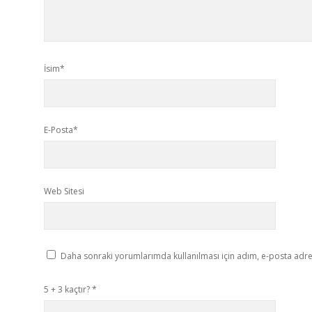
İsim*
E-Posta*
Web Sitesi
Daha sonraki yorumlarımda kullanılması için adım, e-posta adres
5 + 3 kaçtır?
*