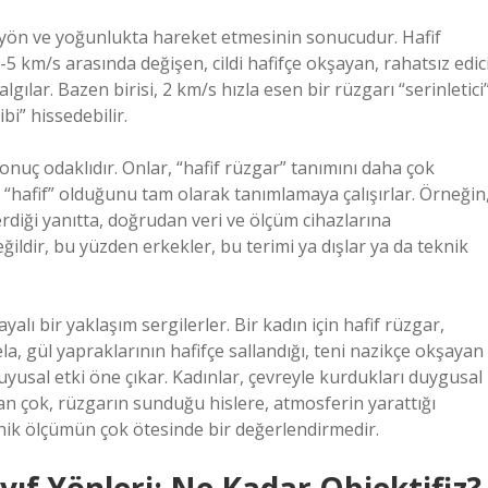
ir yön ve yoğunlukta hareket etmesinin sonucudur. Hafif
 1-5 km/s arasında değişen, cildi hafifçe okşayan, rahatsız edic
algılar. Bazen birisi, 2 km/s hızla esen bir rüzgarı “serinletici
ibi” hissedebilir.
sonuç odaklıdır. Onlar, “hafif rüzgar” tanımını daha çok
n “hafif” olduğunu tam olarak tanımlamaya çalışırlar. Örneğin
diği yanıtta, doğrudan veri ve ölçüm cihazlarına
eğildir, bu yüzden erkekler, bu terimi ya dışlar ya da teknik
alı bir yaklaşım sergilerler. Bir kadın için hafif rüzgar,
, gül yapraklarının hafifçe sallandığı, teni nazikçe okşayan
yusal etki öne çıkar. Kadınlar, çevreyle kurdukları duygusal
n çok, rüzgarın sunduğu hislere, atmosferin yarattığı
knik ölçümün çok ötesinde bir değerlendirmedir.