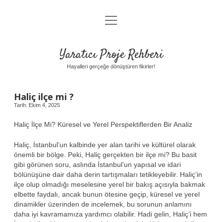
menüyü
Anasayfa
aç
Gizlilik Politikası
Yaratıcı Proje Rehberi
Yasal Uyarı
Hayalleri gerçeğe dönüştüren fikirler!
Hakkımızda
Haliç ilçe mi ?
Tarih: Ekim 4, 2025
Haliç İlçe Mi? Küresel ve Yerel Perspektiflerden Bir Analiz
Haliç, İstanbul’un kalbinde yer alan tarihi ve kültürel olarak
önemli bir bölge. Peki, Haliç gerçekten bir ilçe mi? Bu basit
gibi görünen soru, aslında İstanbul’un yapısal ve idari
bölünüşüne dair daha derin tartışmaları tetikleyebilir. Haliç’in
ilçe olup olmadığı meselesine yerel bir bakış açısıyla bakmak
elbette faydalı, ancak bunun ötesine geçip, küresel ve yerel
dinamikler üzerinden de incelemek, bu sorunun anlamını
daha iyi kavramamıza yardımcı olabilir. Hadi gelin, Haliç’i hem