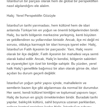
İstanbul’un bir parçası olarak hem de global bir perspektiften
nasıl algılandığını ele alalım.
Haliç: Yerel Perspektifin Gözüyle
İstanbul’un tarihi yarımadası, hem kültürel hem de idari
anlamda Türkiye’nin en yoğun ve önemli bölgelerinden biridir.
Haliç, bu tarihi bölgenin merkezine yerleşmiş, kenti büyüten
ve şekillendiren su yollarından birisidir. Ancak, ilçe mi değil mi
sorusu, oldukça karmaşık bir idari konuya işaret eder. Haliç,
İstanbul’un Fatih ilçesinin bir parçasıdır. Yani, Haliç resmi
olarak bir ilçe değildir; Fatih ilçesinin bir mahallesi veya semti
olarak kabul edilir. Ancak, Haliç’in kendisi, bölgenin sakinleri
ve ziyaretçileri için özel bir kimliğe sahiptir. Bu yüzden, yerel
halk Haliç’i genellikle bağımsız bir alan olarak görse de, idari
açıdan bu durum geçerli değildir.
İstanbul’un yoğun şehir yapısı içinde, mahallelerin ve
semtlerin bazen ilçe gibi algılanması da normal bir durumdur.
Her semt, kendi kültürel kimliğini ve toplumsal yapısını taşır;
Haliç de bunun en güçlü örneklerinden biridir. Buradaki tarihi
yapılar, balıkçılık kültürü, sahil boyunca uzanan parklardan,
gelişen kentsel projelere kadar Haliç, İstanbul’un ruhunu