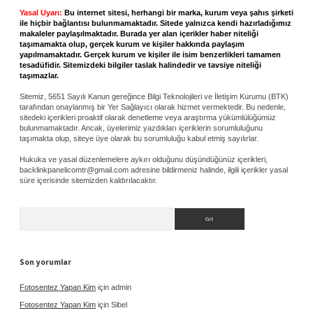
Yasal Uyarı:
Bu internet sitesi, herhangi bir marka, kurum veya şahıs şirketi
ile hiçbir bağlantısı bulunmamaktadır. Sitede yalnızca kendi hazırladığımız
makaleler paylaşılmaktadır. Burada yer alan içerikler haber niteliği
taşımamakta olup, gerçek kurum ve kişiler hakkında paylaşım
yapılmamaktadır. Gerçek kurum ve kişiler ile isim benzerlikleri tamamen
tesadüfidir. Sitemizdeki bilgiler taslak halindedir ve tavsiye niteliği
taşımazlar.
Sitemiz, 5651 Sayılı Kanun gereğince Bilgi Teknolojileri ve İletişim Kurumu (BTK)
tarafından onaylanmış bir Yer Sağlayıcı olarak hizmet vermektedir. Bu nedenle,
sitedeki içerikleri proaktif olarak denetleme veya araştırma yükümlülüğümüz
bulunmamaktadır. Ancak, üyelerimiz yazdıkları içeriklerin sorumluluğunu
taşımakta olup, siteye üye olarak bu sorumluluğu kabul etmiş sayılırlar.
Hukuka ve yasal düzenlemelere aykırı olduğunu düşündüğünüz içerikleri,
backlinkpanelicomtr@gmail.com
adresine bildirmeniz halinde, ilgili içerikler yasal
süre içerisinde sitemizden kaldırılacaktır.
Arama
Son yorumlar
Fotosentez Yapan Kim
için
admin
Fotosentez Yapan Kim
için
Sibel