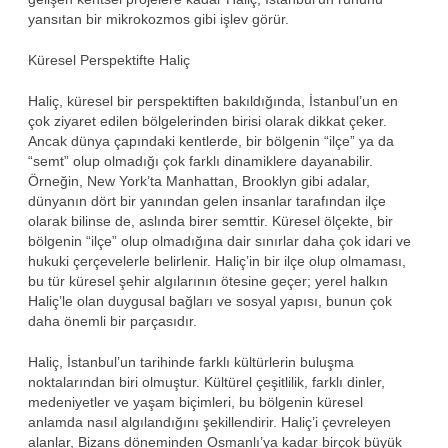
yansıtan bir mikrokozmos gibi işlev görür.
Küresel Perspektifte Haliç
Haliç, küresel bir perspektiften bakıldığında, İstanbul’un en
çok ziyaret edilen bölgelerinden birisi olarak dikkat çeker.
Ancak dünya çapındaki kentlerde, bir bölgenin “ilçe” ya da
“semt” olup olmadığı çok farklı dinamiklere dayanabilir.
Örneğin, New York’ta Manhattan, Brooklyn gibi adalar,
dünyanın dört bir yanından gelen insanlar tarafından ilçe
olarak bilinse de, aslında birer semttir. Küresel ölçekte, bir
bölgenin “ilçe” olup olmadığına dair sınırlar daha çok idari ve
hukuki çerçevelerle belirlenir. Haliç’in bir ilçe olup olmaması,
bu tür küresel şehir algılarının ötesine geçer; yerel halkın
Haliç’le olan duygusal bağları ve sosyal yapısı, bunun çok
daha önemli bir parçasıdır.
Haliç, İstanbul’un tarihinde farklı kültürlerin buluşma
noktalarından biri olmuştur. Kültürel çeşitlilik, farklı dinler,
medeniyetler ve yaşam biçimleri, bu bölgenin küresel
anlamda nasıl algılandığını şekillendirir. Haliç’i çevreleyen
alanlar, Bizans döneminden Osmanlı’ya kadar birçok büyük