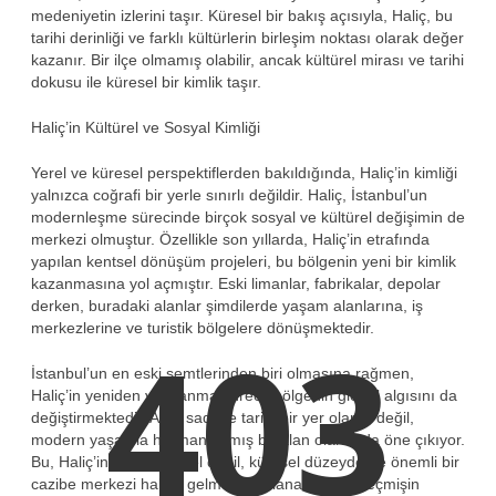
medeniyetin izlerini taşır. Küresel bir bakış açısıyla, Haliç, bu
tarihi derinliği ve farklı kültürlerin birleşim noktası olarak değer
kazanır. Bir ilçe olmamış olabilir, ancak kültürel mirası ve tarihi
dokusu ile küresel bir kimlik taşır.
Haliç’in Kültürel ve Sosyal Kimliği
Yerel ve küresel perspektiflerden bakıldığında, Haliç’in kimliği
yalnızca coğrafi bir yerle sınırlı değildir. Haliç, İstanbul’un
modernleşme sürecinde birçok sosyal ve kültürel değişimin de
merkezi olmuştur. Özellikle son yıllarda, Haliç’in etrafında
yapılan kentsel dönüşüm projeleri, bu bölgenin yeni bir kimlik
kazanmasına yol açmıştır. Eski limanlar, fabrikalar, depolar
derken, buradaki alanlar şimdilerde yaşam alanlarına, iş
merkezlerine ve turistik bölgelere dönüşmektedir.
403
İstanbul’un en eski semtlerinden biri olmasına rağmen,
Haliç’in yeniden yapılanma süreci, bölgenin global algısını da
değiştirmektedir. Artık sadece tarihi bir yer olarak değil,
modern yaşamla harmanlanmış bir alan olarak da öne çıkıyor.
Bu, Haliç’in sadece yerel değil, küresel düzeyde de önemli bir
cazibe merkezi haline gelmesine olanak tanır. Geçmişin