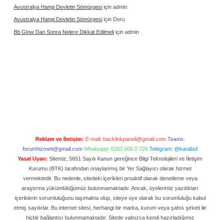
Avustralya Hangi Devletin Sömürgesi
için
admin
Avustralya Hangi Devletin Sömürgesi
için
Doru
Bb Glow Dan Sonra Nelere Dikkat Edilmeli
için
admin
Reklam ve İletişim:
E-mail:
backlinkpaneli@gmail.com
Teams:
forumhizmeti@gmail.com
Whatsapp: 0262 606 0 726
Telegram: @karabul
Yasal Uyarı:
Sitemiz, 5651 Sayılı Kanun gereğince Bilgi Teknolojileri ve İletişim
Kurumu (BTK) tarafından onaylanmış bir Yer Sağlayıcı olarak hizmet
vermektedir. Bu nedenle, sitedeki içerikleri proaktif olarak denetleme veya
araştırma yükümlülüğümüz bulunmamaktadır. Ancak, üyelerimiz yazdıkları
içeriklerin sorumluluğunu taşımakta olup, siteye üye olarak bu sorumluluğu kabul
etmiş sayılırlar. Bu internet sitesi, herhangi bir marka, kurum veya şahıs şirketi ile
hiçbir bağlantısı bulunmamaktadır. Sitede yalnızca kendi hazırladığımız