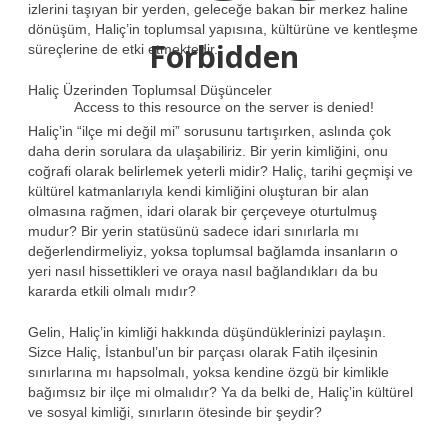
izlerini taşıyan bir yerden, geleceğe bakan bir merkez haline
dönüşüm, Haliç’in toplumsal yapısına, kültürüne ve kentleşme
Forbidden
süreçlerine de etki etmektedir.
Haliç Üzerinden Toplumsal Düşünceler
Access to this resource on the server is denied!
Haliç’in “ilçe mi değil mi” sorusunu tartışırken, aslında çok
daha derin sorulara da ulaşabiliriz. Bir yerin kimliğini, onu
coğrafi olarak belirlemek yeterli midir? Haliç, tarihi geçmişi ve
kültürel katmanlarıyla kendi kimliğini oluşturan bir alan
olmasına rağmen, idari olarak bir çerçeveye oturtulmuş
mudur? Bir yerin statüsünü sadece idari sınırlarla mı
değerlendirmeliyiz, yoksa toplumsal bağlamda insanların o
yeri nasıl hissettikleri ve oraya nasıl bağlandıkları da bu
kararda etkili olmalı mıdır?
Gelin, Haliç’in kimliği hakkında düşündüklerinizi paylaşın.
Sizce Haliç, İstanbul’un bir parçası olarak Fatih ilçesinin
sınırlarına mı hapsolmalı, yoksa kendine özgü bir kimlikle
bağımsız bir ilçe mi olmalıdır? Ya da belki de, Haliç’in kültürel
ve sosyal kimliği, sınırların ötesinde bir şeydir?