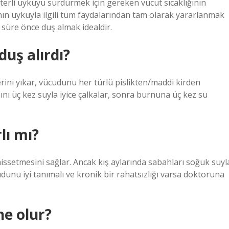
erli uykuyu sürdürmek için gereken vücut sıcaklığının
anın uykuyla ilgili tüm faydalarından tam olarak yararlanmak
 süre önce duş almak idealdir.
uş alırdı?
erini yıkar, vücudunu her türlü pislikten/maddi kirden
zını üç kez suyla iyice çalkalar, sonra burnuna üç kez su
lı mı?
 hissetmesini sağlar. Ancak kış aylarında sabahları soğuk suyl
udunu iyi tanımalı ve kronik bir rahatsızlığı varsa doktoruna
e olur?