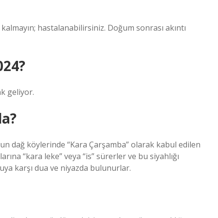
?
 kalmayın; hastalanabilirsiniz. Doğum sonrası akıntı
024?
k geliyor.
da?
’un dağ köylerinde “Kara Çarşamba” olarak kabul edilen
rına “kara leke” veya “is” sürerler ve bu siyahlığı
suya karşı dua ve niyazda bulunurlar.