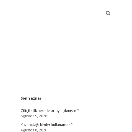
Sidebar
Son Yazılar
ilbet yeni giriş
famecasino gi
Çiftçilik ilk nerede ortaya çıkmıştır ?
Ağustos 9, 2026
Kuzu kulağı kimler kullanamaz ?
Ağustos 8, 2026