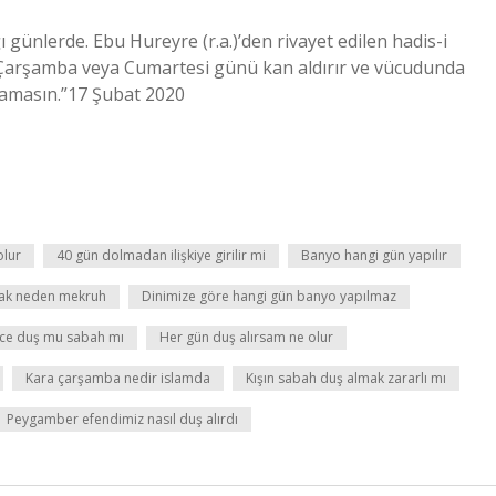
günlerde. Ebu Hureyre (r.a.)’den rivayet edilen hadis-i
m Çarşamba veya Cumartesi günü kan aldırır ve vücudunda
ınamasın.”17 Şubat 2020
olur
40 gün dolmadan ilişkiye girilir mi
Banyo hangi gün yapılır
ak neden mekruh
Dinimize göre hangi gün banyo yapılmaz
ce duş mu sabah mı
Her gün duş alırsam ne olur
Kara çarşamba nedir islamda
Kışın sabah duş almak zararlı mı
Peygamber efendimiz nasıl duş alırdı