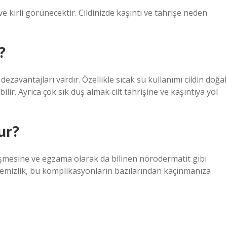
e kirli görünecektir. Cildinizde kaşıntı ve tahrişe neden
?
avantajları vardır. Özellikle sıcak su kullanımı cildin doğal
lir. Ayrıca çok sık duş almak cilt tahrişine ve kaşıntıya yol
ur?
lişmesine ve egzama olarak da bilinen nörodermatit gibi
i temizlik, bu komplikasyonların bazılarından kaçınmanıza