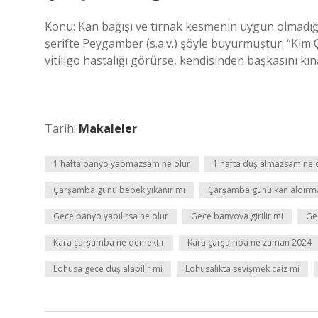
Konu: Kan bağışı ve tırnak kesmenin uygun olmadığı 
şerifte Peygamber (s.a.v.) şöyle buyurmuştur: “Ki
vitiligo hastalığı görürse, kendisinden başkasını k
Tarih:
Makaleler
1 hafta banyo yapmazsam ne olur
1 hafta duş almazsam ne 
Çarşamba günü bebek yıkanır mı
Çarşamba günü kan aldırm
Gece banyo yapılırsa ne olur
Gece banyoya girilir mi
Ge
Kara çarşamba ne demektir
Kara çarşamba ne zaman 2024
Lohusa gece duş alabilir mi
Lohusalıkta sevişmek caiz mi