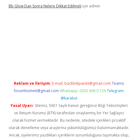
Bb Glow Dan Sonra Nelere Dikkat Edilmeli
için
admin
 giriş
ilbet giriş adresi
www.betexper.xyz/
Reklam ve İletişim:
E-mail:
backlinkpaneli@gmail.com
Teams:
forumhizmeti@gmail.com
Whatsapp: 0262 606 0 726
Telegram:
@karabul
Yasal Uyarı:
Sitemiz, 5651 Sayılı Kanun gereğince Bilgi Teknolojileri
ve İletişim Kurumu (BTK) tarafından onaylanmış bir Yer Sağlayıcı
olarak hizmet vermektedir. Bu nedenle, sitedeki içerikleri proaktif
olarak denetleme veya araştırma yükümlülüğümüz bulunmamaktadır.
Ancak, üyelerimiz yazdıkları içeriklerin sorumluluğunu taşımakta olup,