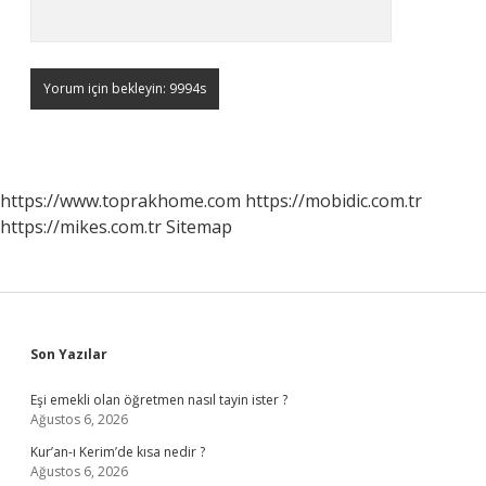
https://www.toprakhome.com
https://mobidic.com.tr
https://mikes.com.tr
Sitemap
Sidebar
Son Yazılar
Eşi emekli olan öğretmen nasıl tayin ister ?
Ağustos 6, 2026
Kur’an-ı Kerim’de kısa nedir ?
Ağustos 6, 2026