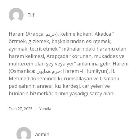
Elif
Harem (Arapça: حريم), kelime kökeni; Akadca “
örtmek, gizlemek, başkalarından esirgemek;
ayırmak, tecrit etmek ” mânalarındaki haramu olan
harem kelimesi, Arapçada “korunan, mukaddes ve
muhterem olan şey veya yer” anlamına gelir. Harem
(Osmanlıca: حرم همايون; Harem -i Hümâyun), II.
Mehmed döneminde kurumsallaşan ve Osmanlı
padişahının annesi, kız kardeşi, cariyeleri ve
bunların hizmetkârlarının yaşadığı saray alanı.
Ekim 27, 2025
Yanıtla
admin