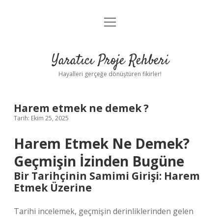
menüyü
Anasayfa
aç
Gizlilik Politikası
Yaratıcı Proje Rehberi
Yasal Uyarı
Hayalleri gerçeğe dönüştüren fikirler!
Hakkımızda
Harem etmek ne demek ?
Tarih: Ekim 25, 2025
Harem Etmek Ne Demek?
Geçmişin İzinden Bugüne
Bir Tarihçinin Samimi Girişi: Harem
Etmek Üzerine
Tarihi incelemek, geçmişin derinliklerinden gelen