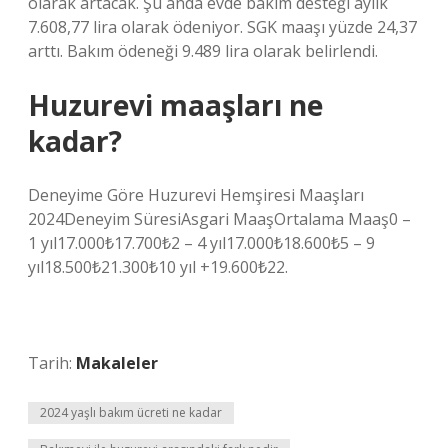
olarak artacak. Şu anda evde bakım desteği aylık
7.608,77 lira olarak ödeniyor. SGK maaşı yüzde 24,37
arttı. Bakım ödeneği 9.489 lira olarak belirlendi.
Huzurevi maaşları ne
kadar?
Deneyime Göre Huzurevi Hemşiresi Maaşları
2024Deneyim SüresiAsgari MaaşOrtalama Maaş0 –
1 yıl17.000₺17.700₺2 – 4 yıl17.000₺18.600₺5 – 9
yıl18.500₺21.300₺10 yıl +19.600₺22.
Tarih:
Makaleler
2024 yaşlı bakım ücreti ne kadar