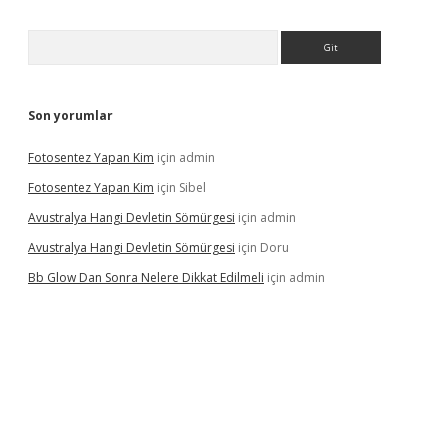
Arama
Son yorumlar
Fotosentez Yapan Kim
için
admin
Fotosentez Yapan Kim
için
Sibel
Avustralya Hangi Devletin Sömürgesi
için
admin
Avustralya Hangi Devletin Sömürgesi
için
Doru
Bb Glow Dan Sonra Nelere Dikkat Edilmeli
için
admin
 giriş
ilbet giriş adresi
www.betexper.xyz/