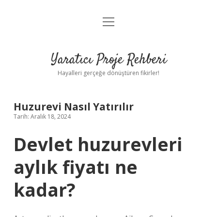
menüyü
Anasayfa
aç
Gizlilik Politikası
Yaratıcı Proje Rehberi
Yasal Uyarı
Hayalleri gerçeğe dönüştüren fikirler!
Hakkımızda
Huzurevi Nasıl Yatırılır
Tarih: Aralık 18, 2024
Devlet huzurevleri
aylık fiyatı ne
kadar?