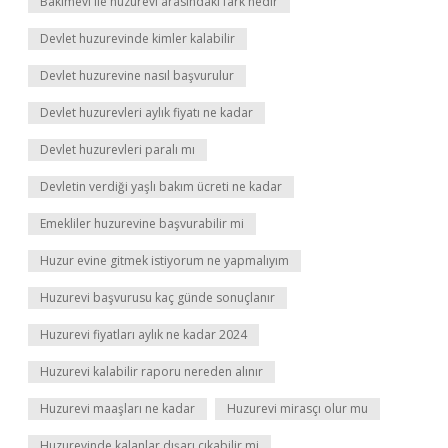
Bakımevi ile huzurevi arasındaki fark nedir
Devlet huzurevinde kimler kalabilir
Devlet huzurevine nasıl başvurulur
Devlet huzurevleri aylık fiyatı ne kadar
Devlet huzurevleri paralı mı
Devletin verdiği yaşlı bakım ücreti ne kadar
Emekliler huzurevine başvurabilir mi
Huzur evine gitmek istiyorum ne yapmalıyım
Huzurevi başvurusu kaç günde sonuçlanır
Huzurevi fiyatları aylık ne kadar 2024
Huzurevi kalabilir raporu nereden alınır
Huzurevi maaşları ne kadar
Huzurevi mirasçı olur mu
Huzurevinde kalanlar dışarı çıkabilir mi