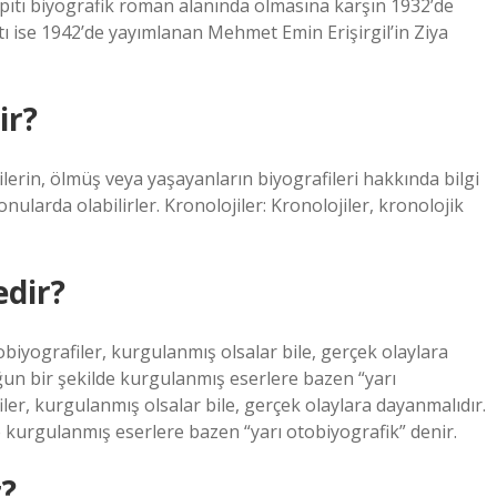
apıtı biyografik roman alanında olmasına karşın 1932’de
ı ise 1942’de yayımlanan Mehmet Emin Erişirgil’in Ziya
ir?
ilerin, ölmüş veya yaşayanların biyografileri hakkında bilgi
nularda olabilirler. Kronolojiler: Kronolojiler, kronolojik
edir?
obiyografiler, kurgulanmış olsalar bile, gerçek olaylara
ğun bir şekilde kurgulanmış eserlere bazen “yarı
iler, kurgulanmış olsalar bile, gerçek olaylara dayanmalıdır.
 kurgulanmış eserlere bazen “yarı otobiyografik” denir.
r?