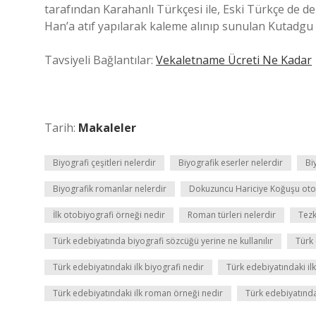
tarafından Karahanlı Türkçesi ile, Eski Türkçe de 
Han’a atıf yapılarak kaleme alınıp sunulan Kutadgu B
Tavsiyeli Bağlantılar:
Vekaletname Ücreti Ne Kadar
Tarih:
Makaleler
Biyografi çeşitleri nelerdir
Biyografik eserler nelerdir
Bi
Biyografik romanlar nelerdir
Dokuzuncu Hariciye Koğuşu oto
İlk otobiyografi örneği nedir
Roman türleri nelerdir
Tezk
Türk edebiyatında biyografi sözcüğü yerine ne kullanılır
Türk
Türk edebiyatındaki ilk biyografi nedir
Türk edebiyatındaki il
Türk edebiyatındaki ilk roman örneği nedir
Türk edebiyatındak