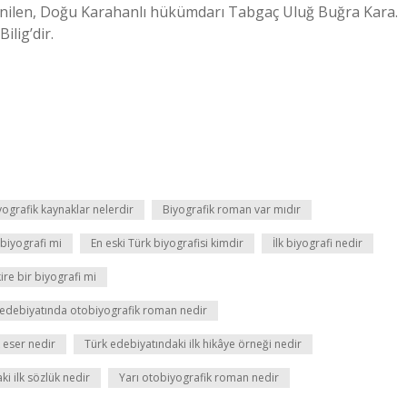
denilen, Doğu Karahanlı hükümdarı Tabgaç Uluğ Buğra Kara.
ilig’dir.
yografik kaynaklar nelerdir
Biyografik roman var mıdır
biyografi mi
En eski Türk biyografisi kimdir
İlk biyografi nedir
ire bir biyografi mi
 edebiyatında otobiyografik roman nedir
k eser nedir
Türk edebiyatındaki ilk hikâye örneği nedir
i ilk sözlük nedir
Yarı otobiyografik roman nedir