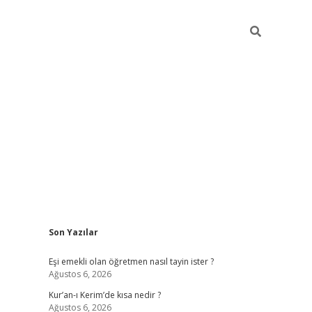
Sidebar
Son Yazılar
ilbet yeni giriş
famecasino g
Eşi emekli olan öğretmen nasıl tayin ister ?
Ağustos 6, 2026
Kur’an-ı Kerim’de kısa nedir ?
Ağustos 6, 2026