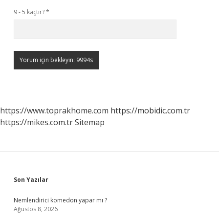
9 - 5 kaçtır?
*
https://www.toprakhome.com
https://mobidic.com.tr
https://mikes.com.tr
Sitemap
Sidebar
Son Yazılar
Nemlendirici komedon yapar mı ?
Ağustos 8, 2026