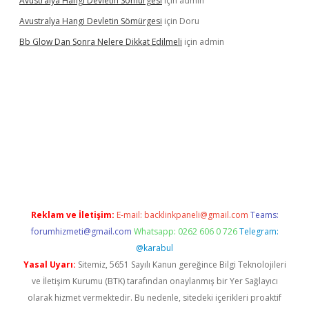
Avustralya Hangi Devletin Sömürgesi
için
admin
Avustralya Hangi Devletin Sömürgesi
için
Doru
Bb Glow Dan Sonra Nelere Dikkat Edilmeli
için
admin
no giriş
ilbet giriş adresi
www.betexper.xyz/
Reklam ve İletişim:
E-mail:
backlinkpaneli@gmail.com
Teams:
forumhizmeti@gmail.com
Whatsapp: 0262 606 0 726
Telegram:
@karabul
Yasal Uyarı:
Sitemiz, 5651 Sayılı Kanun gereğince Bilgi Teknolojileri
ve İletişim Kurumu (BTK) tarafından onaylanmış bir Yer Sağlayıcı
olarak hizmet vermektedir. Bu nedenle, sitedeki içerikleri proaktif