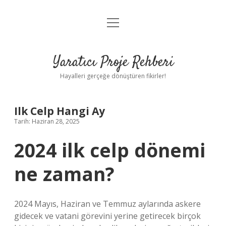
menüyü
Anasayfa
aç
Gizlilik Politikası
Yaratıcı Proje Rehberi
Yasal Uyarı
Hayalleri gerçeğe dönüştüren fikirler!
Hakkımızda
Ilk Celp Hangi Ay
Tarih: Haziran 28, 2025
2024 ilk celp dönemi
ne zaman?
2024 Mayıs, Haziran ve Temmuz aylarında askere
gidecek ve vatani görevini yerine getirecek birçok