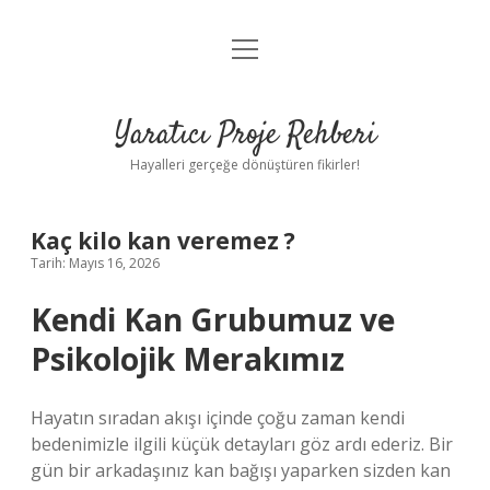
menüyü
Anasayfa
aç
Gizlilik Politikası
Yaratıcı Proje Rehberi
Yasal Uyarı
Hayalleri gerçeğe dönüştüren fikirler!
Hakkımızda
Kaç kilo kan veremez ?
Tarih: Mayıs 16, 2026
Kendi Kan Grubumuz ve
Psikolojik Merakımız
Hayatın sıradan akışı içinde çoğu zaman kendi
bedenimizle ilgili küçük detayları göz ardı ederiz. Bir
gün bir arkadaşınız kan bağışı yaparken sizden kan