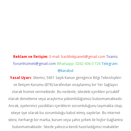
o giriş
ilbet giriş adresi
www.betexper.xyz/
Reklam ve İletişim:
E-mail:
backlinkpaneli@gmail.com
Teams:
forumhizmeti@gmail.com
Whatsapp: 0262 606 0 726
Telegram:
@karabul
Yasal Uyarı:
Sitemiz, 5651 Sayılı Kanun gereğince Bilgi Teknolojileri
ve İletişim Kurumu (BTK) tarafından onaylanmış bir Yer Sağlayıcı
olarak hizmet vermektedir. Bu nedenle, sitedeki içerikleri proaktif
olarak denetleme veya araştırma yükümlülüğümüz bulunmamaktadır.
Ancak, üyelerimiz yazdıkları içeriklerin sorumluluğunu taşımakta olup,
siteye üye olarak bu sorumluluğu kabul etmiş sayılırlar. Bu internet
sitesi, herhangi bir marka, kurum veya şahıs şirketi ile hiçbir bağlantısı
bulunmamaktadır. Sitede yalnızca kendi hazırladığımız makaleler