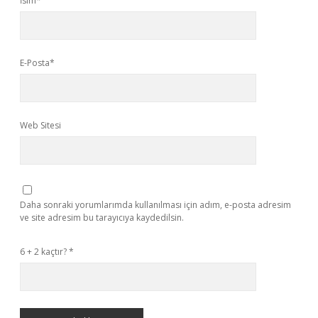
İsim*
E-Posta*
Web Sitesi
Daha sonraki yorumlarımda kullanılması için adım, e-posta adresim
ve site adresim bu tarayıcıya kaydedilsin.
6 + 2 kaçtır?
*