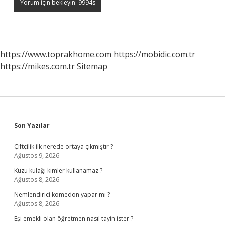
https://www.toprakhome.com
https://mobidic.com.tr
https://mikes.com.tr
Sitemap
Sidebar
Son Yazılar
Çiftçilik ilk nerede ortaya çıkmıştır ?
Ağustos 9, 2026
Kuzu kulağı kimler kullanamaz ?
Ağustos 8, 2026
Nemlendirici komedon yapar mı ?
Ağustos 8, 2026
Eşi emekli olan öğretmen nasıl tayin ister ?