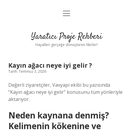
menüyü
Anasayfa
aç
Gizlilik Politikası
Yaratıcı Proje Rehberi
Yasal Uyarı
Hayalleri gerçeğe dönüştüren fikirler!
Hakkımızda
Kayın ağacı neye iyi gelir ?
Tarih: Temmuz 3, 2026
Değerli ziyaretçiler, Vavyapi ekibi bu yazısında
“Kayın ağacı neye iyi gelir” konusunu tüm yönleriyle
aktarıyor.
Neden kaynana denmiş?
Kelimenin kökenine ve