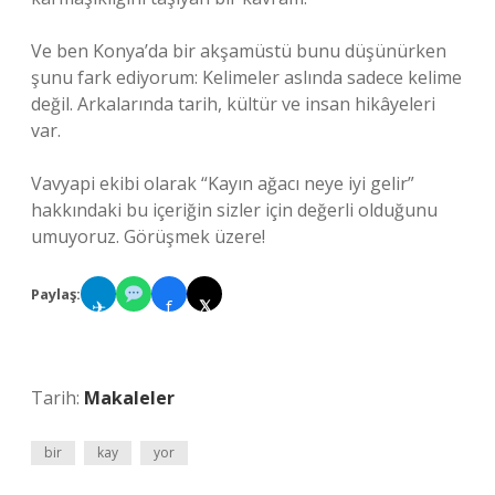
Ve ben Konya’da bir akşamüstü bunu düşünürken
şunu fark ediyorum: Kelimeler aslında sadece kelime
değil. Arkalarında tarih, kültür ve insan hikâyeleri
var.
Vavyapi ekibi olarak “Kayın ağacı neye iyi gelir”
hakkındaki bu içeriğin sizler için değerli olduğunu
umuyoruz. Görüşmek üzere!
Paylaş:
✈
f
𝕏
Tarih:
Makaleler
bir
kay
yor