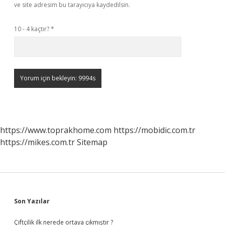
ve site adresim bu tarayıcıya kaydedilsin.
10 - 4 kaçtır?
*
https://www.toprakhome.com
https://mobidic.com.tr
https://mikes.com.tr
Sitemap
Sidebar
Son Yazılar
Çiftçilik ilk nerede ortaya çıkmıştır ?