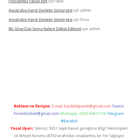
Fotosentez Yapan Kim
için
Sibel
Avustralya Hangi Devletin Sömürgesi
için
admin
Avustralya Hangi Devletin Sömürgesi
için
Doru
Bb Glow Dan Sonra Nelere Dikkat Edilmeli
için
admin
riş
ilbet giriş adresi
www.betexper.xyz/
Reklam ve İletişim:
E-mail:
backlinkpaneli@gmail.com
Teams:
forumhizmeti@gmail.com
Whatsapp: 0262 606 0 726
Telegram:
@karabul
Yasal Uyarı:
Sitemiz, 5651 Sayılı Kanun gereğince Bilgi Teknolojileri
ve İletişim Kurumu (BTK) tarafından onaylanmış bir Yer Sağlayıcı