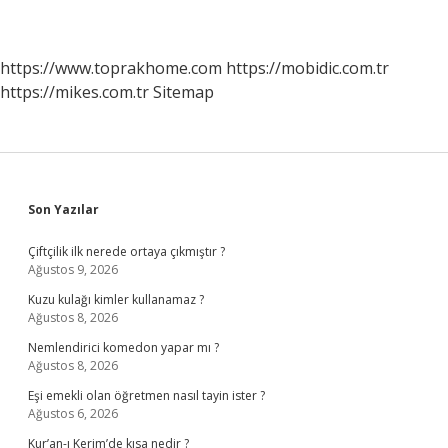
https://www.toprakhome.com
https://mobidic.com.tr
https://mikes.com.tr
Sitemap
Sidebar
Son Yazılar
Çiftçilik ilk nerede ortaya çıkmıştır ?
Ağustos 9, 2026
Kuzu kulağı kimler kullanamaz ?
Ağustos 8, 2026
Nemlendirici komedon yapar mı ?
Ağustos 8, 2026
Eşi emekli olan öğretmen nasıl tayin ister ?
Ağustos 6, 2026
Kur’an-ı Kerim’de kısa nedir ?