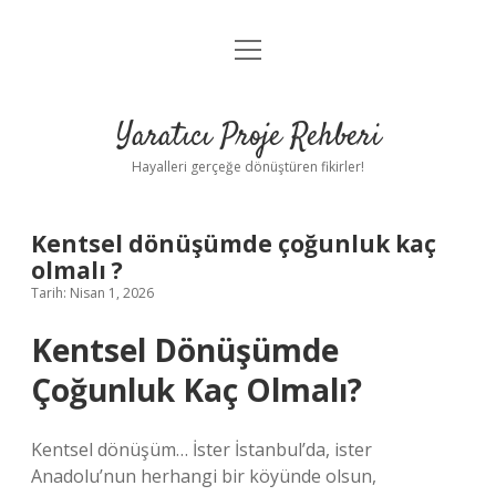
menüyü
Anasayfa
aç
Gizlilik Politikası
Yaratıcı Proje Rehberi
Yasal Uyarı
Hayalleri gerçeğe dönüştüren fikirler!
Hakkımızda
Kentsel dönüşümde çoğunluk kaç
olmalı ?
Tarih: Nisan 1, 2026
Kentsel Dönüşümde
Çoğunluk Kaç Olmalı?
Kentsel dönüşüm… İster İstanbul’da, ister
Anadolu’nun herhangi bir köyünde olsun,