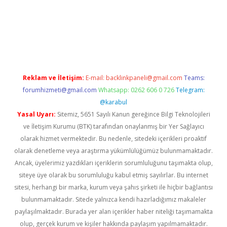
ino giriş
ilbet giriş adresi
www.betexper.xyz/
Reklam ve İletişim:
E-mail:
backlinkpaneli@gmail.com
Teams:
forumhizmeti@gmail.com
Whatsapp: 0262 606 0 726
Telegram:
@karabul
Yasal Uyarı:
Sitemiz, 5651 Sayılı Kanun gereğince Bilgi Teknolojileri
ve İletişim Kurumu (BTK) tarafından onaylanmış bir Yer Sağlayıcı
olarak hizmet vermektedir. Bu nedenle, sitedeki içerikleri proaktif
olarak denetleme veya araştırma yükümlülüğümüz bulunmamaktadır.
Ancak, üyelerimiz yazdıkları içeriklerin sorumluluğunu taşımakta olup,
siteye üye olarak bu sorumluluğu kabul etmiş sayılırlar. Bu internet
sitesi, herhangi bir marka, kurum veya şahıs şirketi ile hiçbir bağlantısı
bulunmamaktadır. Sitede yalnızca kendi hazırladığımız makaleler
paylaşılmaktadır. Burada yer alan içerikler haber niteliği taşımamakta
olup, gerçek kurum ve kişiler hakkında paylaşım yapılmamaktadır.