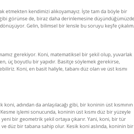
rak etmekten kendimizi alıkoyamayız. İşte tam da böyle bir
sit gibi görünse de, biraz daha derinlemesine düşündüğümüzde
dönüşüyor. Gelin, bilimsel bir lensle bu soruyu keşfe çıkalım
mamız gerekiyor. Koni, matematiksel bir şekil olup, yuvarlak
en, üç boyutlu bir yapıdır. Basitçe söylemek gerekirse,
liriz. Koni, en basit haliyle, tabanı düz olan ve üst kısmı
k koni, adından da anlaşılacağı gibi, bir koninin üst kısmının
ir. Kesme işlemi sonucunda, koninin üst kısmı düz bir yüzeyle
 yeni bir geometrik şekil ortaya çıkarır. Yani, koni, bir tür
e düz bir tabana sahip olur. Kesik koni aslında, koninin bir