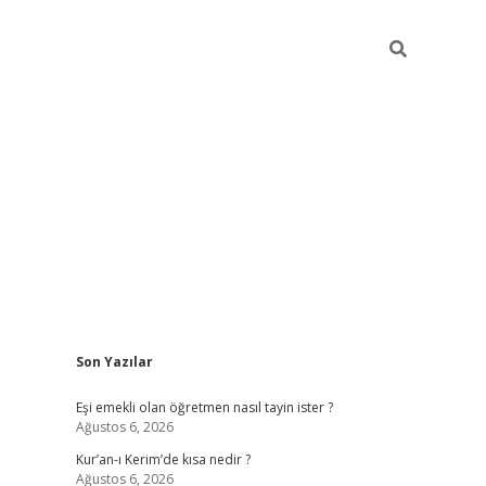
Sidebar
Son Yazılar
ilbet yeni giriş
fameca
Eşi emekli olan öğretmen nasıl tayin ister ?
Ağustos 6, 2026
Kur’an-ı Kerim’de kısa nedir ?
Ağustos 6, 2026