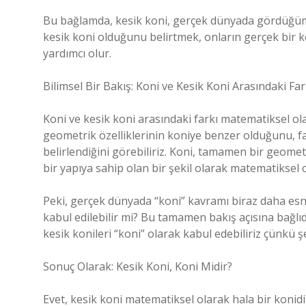
Bu bağlamda, kesik koni, gerçek dünyada gördüğümüz 
kesik koni olduğunu belirtmek, onların gerçek bir k
yardımcı olur.
Bilimsel Bir Bakış: Koni ve Kesik Koni Arasındaki Fa
Koni ve kesik koni arasındaki farkı matematiksel ol
geometrik özelliklerinin koniye benzer olduğunu, fak
belirlendiğini görebiliriz. Koni, tamamen bir geome
bir yapıya sahip olan bir şekil olarak matematiksel ola
Peki, gerçek dünyada “koni” kavramı biraz daha esnek
kabul edilebilir mi? Bu tamamen bakış açısına bağl
kesik konileri “koni” olarak kabul edebiliriz çünkü şe
Sonuç Olarak: Kesik Koni, Koni Midir?
Evet, kesik koni matematiksel olarak hala bir konidir,