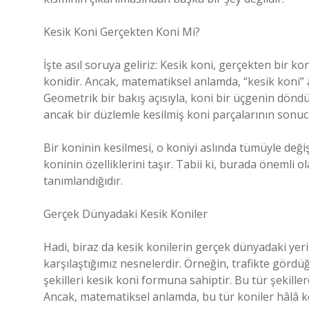
Kesik Koni Gerçekten Koni Mi?
İşte asıl soruya geliriz: Kesik koni, gerçekten bir ko
konidir. Ancak, matematiksel anlamda, “kesik koni” asl
Geometrik bir bakış açısıyla, koni bir üçgenin dönd
ancak bir düzlemle kesilmiş koni parçalarının sonu
Bir koninin kesilmesi, o koniyi aslında tümüyle deği
koninin özelliklerini taşır. Tabii ki, burada önemli o
tanımlandığıdır.
Gerçek Dünyadaki Kesik Koniler
Hadi, biraz da kesik konilerin gerçek dünyadaki yer
karşılaştığımız nesnelerdir. Örneğin, trafikte gördü
şekilleri kesik koni formuna sahiptir. Bu tür şekille
Ancak, matematiksel anlamda, bu tür koniler hâlâ ke