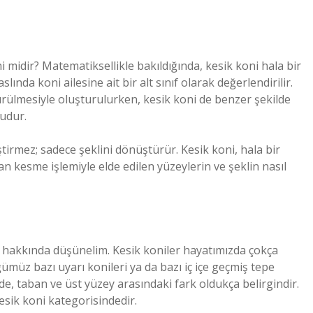
ni midir? Matematiksellikle bakıldığında, kesik koni hala bir
ında koni ailesine ait bir alt sınıf olarak değerlendirilir.
ürülmesiyle oluşturulurken, kesik koni de benzer şekilde
cudur.
ştirmez; sadece şeklini dönüştürür. Kesik koni, hala bir
lan kesme işlemiyle elde edilen yüzeylerin ve şeklin nasıl
i hakkında düşünelim. Kesik koniler hayatımızda çokça
ğümüz bazı uyarı konileri ya da bazı iç içe geçmiş tepe
rde, taban ve üst yüzey arasındaki fark oldukça belirgindir.
sik koni kategorisindedir.