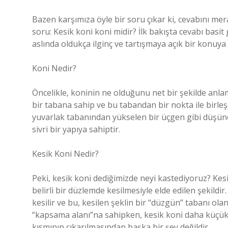
Bazen karşımıza öyle bir soru çıkar ki, cevabını me
soru: Kesik koni koni midir? İlk bakışta cevabı ba
aslında oldukça ilginç ve tartışmaya açık bir konuya 
Koni Nedir?
Öncelikle, koninin ne olduğunu net bir şekilde anla
bir tabana sahip ve bu tabandan bir nokta ile birleş
yuvarlak tabanından yükselen bir üçgen gibi düşünebi
sivri bir yapıya sahiptir.
Kesik Koni Nedir?
Peki, kesik koni dediğimizde neyi kastediyoruz? Kesi
belirli bir düzlemde kesilmesiyle elde edilen şekild
kesilir ve bu, kesilen şeklin bir “düzgün” tabanı olan
“kapsama alanı”na sahipken, kesik koni daha küçük v
kısmının çıkarılmasından başka bir şey değildir.