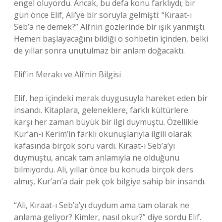
engel oluyordu. Ancak, bu defa konu farklıydı; bir
gün önce Elif, Ali’ye bir soruyla gelmişti: “Kıraat-ı
Seb’a ne demek?” Ali’nin gözlerinde bir ışık yanmıştı.
Hemen başlayacağını bildiği o sohbetin içinden, belki
de yıllar sonra unutulmaz bir anlam doğacaktı.
Elif’in Merakı ve Ali’nin Bilgisi
Elif, hep içindeki merak duygusuyla hareket eden bir
insandı. Kitaplara, geleneklere, farklı kültürlere
karşı her zaman büyük bir ilgi duymuştu. Özellikle
Kur’an-ı Kerim’in farklı okunuşlarıyla ilgili olarak
kafasında birçok soru vardı. Kıraat-ı Seb’a’yı
duymuştu, ancak tam anlamıyla ne olduğunu
bilmiyordu. Ali, yıllar önce bu konuda birçok ders
almış, Kur’an’a dair pek çok bilgiye sahip bir insandı.
“Ali, Kıraat-ı Seb’a’yı duydum ama tam olarak ne
anlama geliyor? Kimler, nasıl okur?” diye sordu Elif.