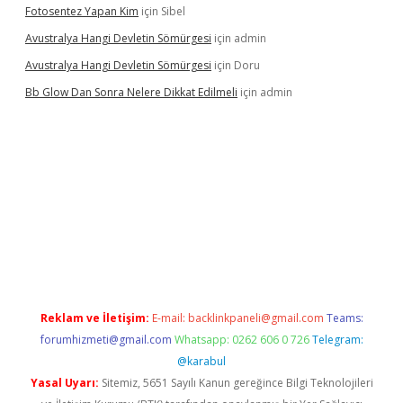
Fotosentez Yapan Kim
için
Sibel
Avustralya Hangi Devletin Sömürgesi
için
admin
Avustralya Hangi Devletin Sömürgesi
için
Doru
Bb Glow Dan Sonra Nelere Dikkat Edilmeli
için
admin
asino giriş
ilbet giriş adresi
www.betexper.xyz/
Reklam ve İletişim:
E-mail:
backlinkpaneli@gmail.com
Teams:
forumhizmeti@gmail.com
Whatsapp: 0262 606 0 726
Telegram:
@karabul
Yasal Uyarı:
Sitemiz, 5651 Sayılı Kanun gereğince Bilgi Teknolojileri