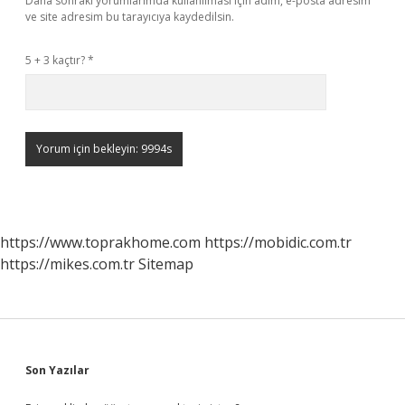
Daha sonraki yorumlarımda kullanılması için adım, e-posta adresim
ve site adresim bu tarayıcıya kaydedilsin.
5 + 3 kaçtır?
*
https://www.toprakhome.com
https://mobidic.com.tr
https://mikes.com.tr
Sitemap
Sidebar
Son Yazılar