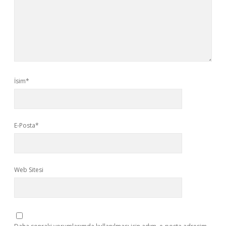
İsim*
E-Posta*
Web Sitesi