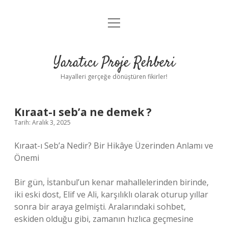
menüyü
Anasayfa
aç
Gizlilik Politikası
Yaratıcı Proje Rehberi
Yasal Uyarı
Hayalleri gerçeğe dönüştüren fikirler!
Hakkımızda
Kıraat-ı seb’a ne demek ?
Tarih: Aralık 3, 2025
Kıraat-ı Seb’a Nedir? Bir Hikâye Üzerinden Anlamı ve
Önemi
Bir gün, İstanbul’un kenar mahallelerinden birinde,
iki eski dost, Elif ve Ali, karşılıklı olarak oturup yıllar
sonra bir araya gelmişti. Aralarındaki sohbet,
eskiden olduğu gibi, zamanın hızlıca geçmesine