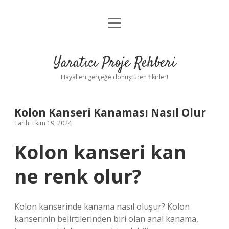
menüyü
Anasayfa
aç
Gizlilik Politikası
Yaratıcı Proje Rehberi
Yasal Uyarı
Hayalleri gerçeğe dönüştüren fikirler!
Hakkımızda
Kolon Kanseri Kanaması Nasıl Olur
Tarih: Ekim 19, 2024
Kolon kanseri kan
ne renk olur?
Kolon kanserinde kanama nasıl oluşur? Kolon
kanserinin belirtilerinden biri olan anal kanama,