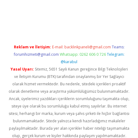
 giriş
ilbet giriş adresi
www.betexper.xyz/
Reklam ve İletişim:
E-mail:
backlinkpaneli@gmail.com
Teams:
forumhizmeti@gmail.com
Whatsapp: 0262 606 0 726
Telegram:
@karabul
Yasal Uyarı:
Sitemiz, 5651 Sayılı Kanun gereğince Bilgi Teknolojileri
ve İletişim Kurumu (BTK) tarafından onaylanmış bir Yer Sağlayıcı
olarak hizmet vermektedir. Bu nedenle, sitedeki içerikleri proaktif
olarak denetleme veya araştırma yükümlülüğümüz bulunmamaktadır.
Ancak, üyelerimiz yazdıkları içeriklerin sorumluluğunu taşımakta olup,
siteye üye olarak bu sorumluluğu kabul etmiş sayılırlar. Bu internet
sitesi, herhangi bir marka, kurum veya şahıs şirketi ile hiçbir bağlantısı
bulunmamaktadır. Sitede yalnızca kendi hazırladığımız makaleler
paylaşılmaktadır. Burada yer alan içerikler haber niteliği taşımamakta
olup, gerçek kurum ve kişiler hakkında paylaşım yapılmamaktadır.