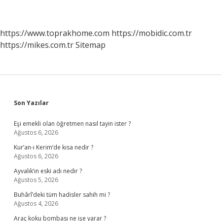
https://www.toprakhome.com
https://mobidic.com.tr
https://mikes.com.tr
Sitemap
Sidebar
Son Yazılar
Eşi emekli olan öğretmen nasıl tayin ister ?
Ağustos 6, 2026
Kur’an-ı Kerim’de kısa nedir ?
Ağustos 6, 2026
Ayvalık’ın eski adı nedir ?
Ağustos 5, 2026
Buhârî’deki tüm hadisler sahih mi ?
Ağustos 4, 2026
Araç koku bombası ne işe yarar ?