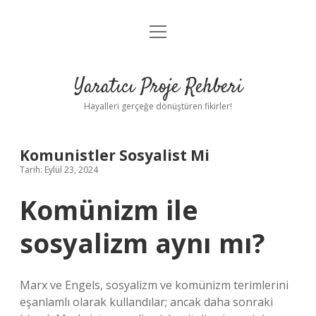
menüyü
Anasayfa
aç
Gizlilik Politikası
Yaratıcı Proje Rehberi
Yasal Uyarı
Hayalleri gerçeğe dönüştüren fikirler!
Hakkımızda
Komunistler Sosyalist Mi
Tarih: Eylül 23, 2024
Komünizm ile
sosyalizm aynı mı?
Marx ve Engels, sosyalizm ve komünizm terimlerini
eşanlamlı olarak kullandılar; ancak daha sonraki