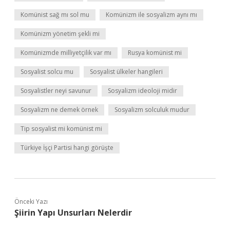
Komünist sağ mı sol mu
Komünizm ile sosyalizm aynı mı
Komünizm yönetim şekli mi
Komünizmde milliyetçilik var mı
Rusya komünist mi
Sosyalist solcu mu
Sosyalist ülkeler hangileri
Sosyalistler neyi savunur
Sosyalizm ideoloji midir
Sosyalizm ne demek örnek
Sosyalizm solculuk mudur
Tip sosyalist mi komünist mi
Türkiye İşçi Partisi hangi görüşte
Önceki Yazı
Şiirin Yapı Unsurları Nelerdir