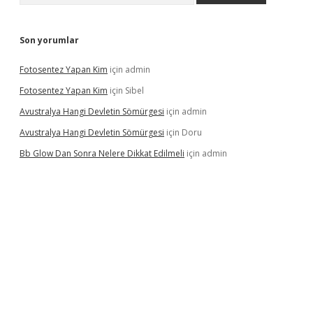
Son yorumlar
Fotosentez Yapan Kim
için
admin
Fotosentez Yapan Kim
için
Sibel
Avustralya Hangi Devletin Sömürgesi
için
admin
Avustralya Hangi Devletin Sömürgesi
için
Doru
Bb Glow Dan Sonra Nelere Dikkat Edilmeli
için
admin
ilbet giriş adresi
www.betexper.xyz/