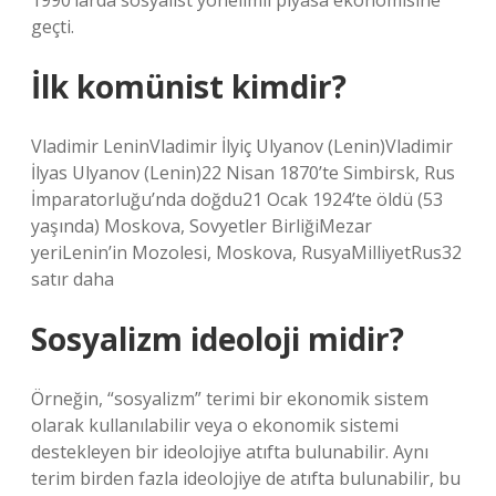
1990’larda sosyalist yönelimli piyasa ekonomisine
geçti.
İlk komünist kimdir?
Vladimir LeninVladimir İlyiç Ulyanov (Lenin)Vladimir
İlyas Ulyanov (Lenin)22 Nisan 1870’te Simbirsk, Rus
İmparatorluğu’nda doğdu21 Ocak 1924’te öldü (53
yaşında) Moskova, Sovyetler BirliğiMezar
yeriLenin’in Mozolesi, Moskova, RusyaMilliyetRus32
satır daha
Sosyalizm ideoloji midir?
Örneğin, “sosyalizm” terimi bir ekonomik sistem
olarak kullanılabilir veya o ekonomik sistemi
destekleyen bir ideolojiye atıfta bulunabilir. Aynı
terim birden fazla ideolojiye de atıfta bulunabilir, bu