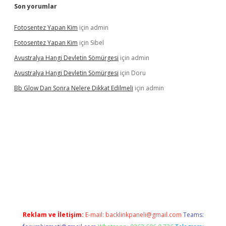
Son yorumlar
Fotosentez Yapan Kim
için
admin
Fotosentez Yapan Kim
için
Sibel
Avustralya Hangi Devletin Sömürgesi
için
admin
Avustralya Hangi Devletin Sömürgesi
için
Doru
Bb Glow Dan Sonra Nelere Dikkat Edilmeli
için
admin
casino giriş
ilbet giriş adresi
www.betexper.xyz/
Reklam ve İletişim:
E-mail:
backlinkpaneli@gmail.com
Teams: