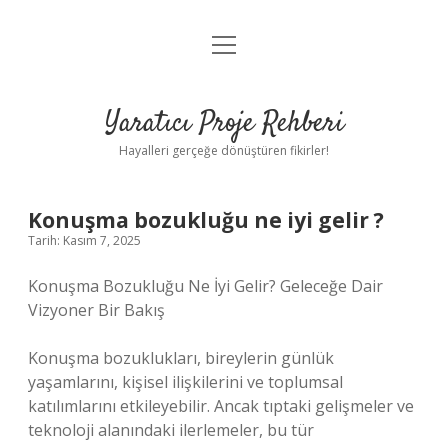
menüyü
Anasayfa
aç
Gizlilik Politikası
Yaratıcı Proje Rehberi
Yasal Uyarı
Hayalleri gerçeğe dönüştüren fikirler!
Hakkımızda
Konuşma bozukluğu ne iyi gelir ?
Tarih: Kasım 7, 2025
Konuşma Bozukluğu Ne İyi Gelir? Geleceğe Dair
Vizyoner Bir Bakış
Konuşma bozuklukları, bireylerin günlük
yaşamlarını, kişisel ilişkilerini ve toplumsal
katılımlarını etkileyebilir. Ancak tıptaki gelişmeler ve
teknoloji alanındaki ilerlemeler, bu tür