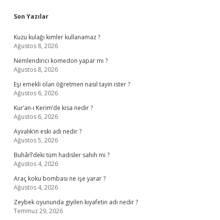
Sidebar
Son Yazılar
Kuzu kulağı kimler kullanamaz ?
Ağustos 8, 2026
Nemlendirici komedon yapar mı ?
Ağustos 8, 2026
Eşi emekli olan öğretmen nasıl tayin ister ?
Ağustos 6, 2026
Kur’an-ı Kerim’de kısa nedir ?
Ağustos 6, 2026
Ayvalık’ın eski adı nedir ?
Ağustos 5, 2026
Buhârî’deki tüm hadisler sahih mi ?
Ağustos 4, 2026
Araç koku bombası ne işe yarar ?
Ağustos 4, 2026
Zeybek oyununda giyilen kıyafetin adı nedir ?
Temmuz 29, 2026