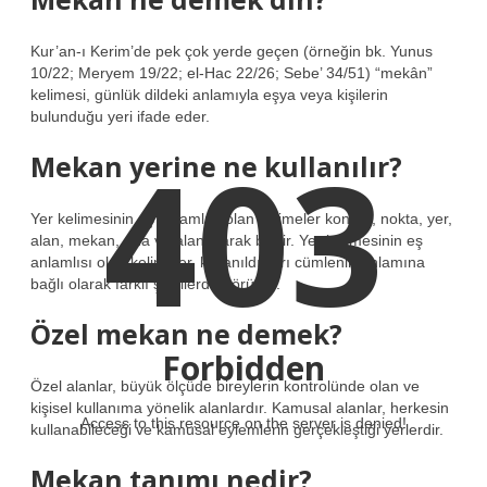
Kur’an-ı Kerim’de pek çok yerde geçen (örneğin bk. Yunus
10/22; Meryem 19/22; el-Hac 22/26; Sebe’ 34/51) “mekân”
kelimesi, günlük dildeki anlamıyla eşya veya kişilerin
bulunduğu yeri ifade eder.
403
Mekan yerine ne kullanılır?
Yer kelimesinin eş anlamlısı olan kelimeler konum, nokta, yer,
alan, mekan, oda ve alan olarak bilinir. Yer kelimesinin eş
anlamlısı olan kelimeler, kullanıldıkları cümlenin anlamına
bağlı olarak farklı şekillerde görünür.
Özel mekan ne demek?
Forbidden
Özel alanlar, büyük ölçüde bireylerin kontrolünde olan ve
kişisel kullanıma yönelik alanlardır. Kamusal alanlar, herkesin
Access to this resource on the server is denied!
kullanabileceği ve kamusal eylemlerin gerçekleştiği yerlerdir.
Mekan tanımı nedir?