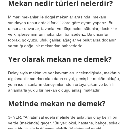
Mekan nedir türleri nelerdir?
Mimari mekanlar ile doğal mekanlar arasında, mekanı
sınırlayan unsurlardaki farklılıklara göre ayrım yaparız. Bu
unsurlar duvarlar, tavanlar ve döşemeler, sütunlar, destekler
ve kirişlerse mimari mekandan bahsederiz. Bu unsurlar
toprak, gökyüzü, ufuk, çalılar, ağaçlar ve bulutlarsa doğanın
yarattığı doğal bir mekandan bahsederiz.
Yer olarak mekan ne demek?
Dolayısıyla mekân ve yer kavramları incelendiğinde, mekânın
algılanabilir sınırları olan daha soyut, geniş bir mekân olduğu,
yerin ise insanların deneyimlerinden ortaya çıkan ve belirli
anlamlarla yüklü bir mekân olduğu anlaşılmaktadır.
Metinde mekan ne demek?
3- YER: *Anlatımsal edebi metinlerde anlatılan olay belirli bir
yerde (mekânda) geçer. *Bu yer; okul, hastane, bahçe, sokak
veya bir kişinin iç dünyası olabilir. *Anlatımsal edebi