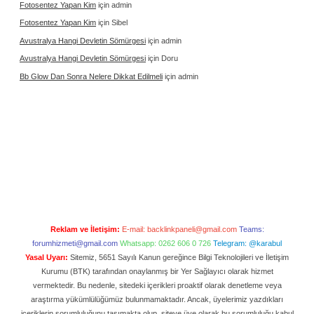
Fotosentez Yapan Kim
için
admin
Fotosentez Yapan Kim
için
Sibel
Avustralya Hangi Devletin Sömürgesi
için
admin
Avustralya Hangi Devletin Sömürgesi
için
Doru
Bb Glow Dan Sonra Nelere Dikkat Edilmeli
için
admin
Reklam ve İletişim:
E-mail:
backlinkpaneli@gmail.com
Teams:
forumhizmeti@gmail.com
Whatsapp: 0262 606 0 726
Telegram: @karabul
Yasal Uyarı:
Sitemiz, 5651 Sayılı Kanun gereğince Bilgi Teknolojileri ve İletişim
Kurumu (BTK) tarafından onaylanmış bir Yer Sağlayıcı olarak hizmet
vermektedir. Bu nedenle, sitedeki içerikleri proaktif olarak denetleme veya
araştırma yükümlülüğümüz bulunmamaktadır. Ancak, üyelerimiz yazdıkları
içeriklerin sorumluluğunu taşımakta olup, siteye üye olarak bu sorumluluğu kabul