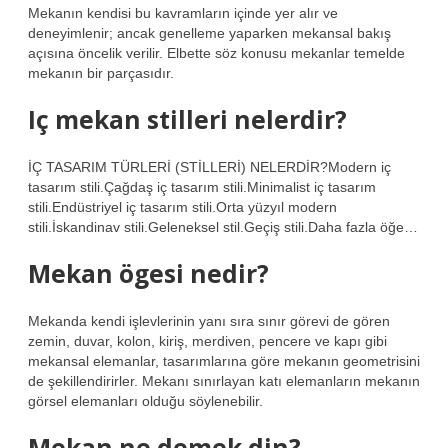
Mekanın kendisi bu kavramların içinde yer alır ve
deneyimlenir; ancak genelleme yaparken mekansal bakış
açısına öncelik verilir. Elbette söz konusu mekanlar temelde
mekanın bir parçasıdır.
Iç mekan stilleri nelerdir?
İÇ TASARIM TÜRLERİ (STİLLERİ) NELERDİR?Modern iç
tasarım stili.Çağdaş iç tasarım stili.Minimalist iç tasarım
stili.Endüstriyel iç tasarım stili.Orta yüzyıl modern
stili.İskandinav stili.Geleneksel stil.Geçiş stili.Daha fazla öğe…
Mekan ögesi nedir?
Mekanda kendi işlevlerinin yanı sıra sınır görevi de gören
zemin, duvar, kolon, kiriş, merdiven, pencere ve kapı gibi
mekansal elemanlar, tasarımlarına göre mekanın geometrisini
de şekillendirirler. Mekanı sınırlayan katı elemanların mekanın
görsel elemanları olduğu söylenebilir.
Mekan ne demek din?