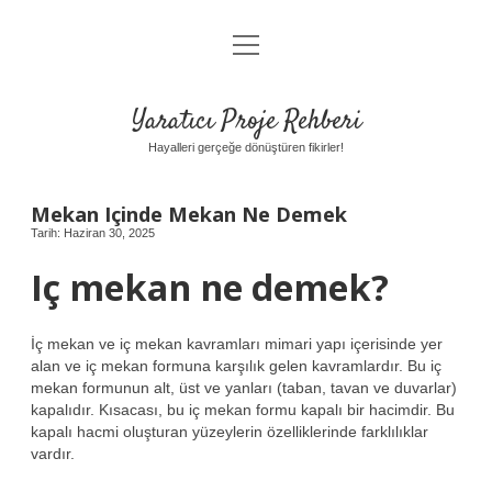
menüyü
Anasayfa
aç
Gizlilik Politikası
Yaratıcı Proje Rehberi
Yasal Uyarı
Hayalleri gerçeğe dönüştüren fikirler!
Hakkımızda
Mekan Içinde Mekan Ne Demek
Tarih: Haziran 30, 2025
Iç mekan ne demek?
İç mekan ve iç mekan kavramları mimari yapı içerisinde yer
alan ve iç mekan formuna karşılık gelen kavramlardır. Bu iç
mekan formunun alt, üst ve yanları (taban, tavan ve duvarlar)
kapalıdır. Kısacası, bu iç mekan formu kapalı bir hacimdir. Bu
kapalı hacmi oluşturan yüzeylerin özelliklerinde farklılıklar
vardır.