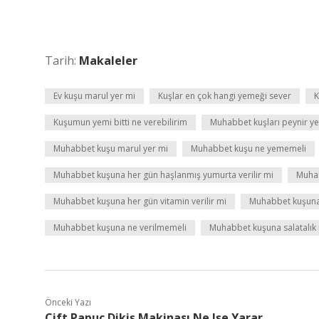
Tarih:
Makaleler
Ev kuşu marul yer mi
Kuşlar en çok hangi yemeği sever
K
Kuşumun yemi bitti ne verebilirim
Muhabbet kuşları peynir ye
Muhabbet kuşu marul yer mi
Muhabbet kuşu ne yememeli
Muhabbet kuşuna her gün haşlanmış yumurta verilir mi
Muhab
Muhabbet kuşuna her gün vitamin verilir mi
Muhabbet kuşuna h
Muhabbet kuşuna ne verilmemeli
Muhabbet kuşuna salatalık na
Önceki Yazı
Çift Papuç Dikiş Makinası Ne Işe Yarar