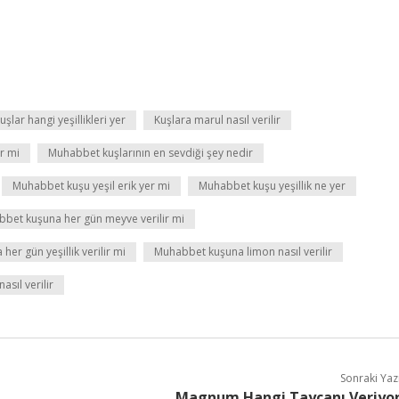
uşlar hangi yeşillikleri yer
Kuşlara marul nasıl verilir
r mi
Muhabbet kuşlarının en sevdiği şey nedir
Muhabbet kuşu yeşil erik yer mi
Muhabbet kuşu yeşillik ne yer
bet kuşuna her gün meyve verilir mi
er gün yeşillik verilir mi
Muhabbet kuşuna limon nasıl verilir
sıl verilir
Sonraki Yaz
Magnum Hangi Taycanı Veriyo