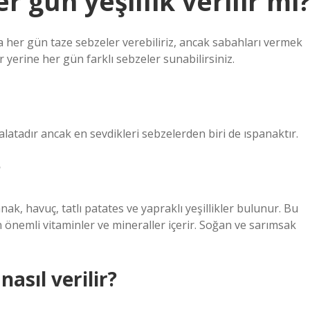
gün yeşillik verilir mi
za her gün taze sebzeler verebiliriz, ancak sabahları vermek
ler yerine her gün farklı sebzeler sunabilirsiniz.
latadır ancak en sevdikleri sebzelerden biri de ıspanaktır.
?
ak, havuç, tatlı patates ve yapraklı yeşillikler bulunur. Bu
n önemli vitaminler ve mineraller içerir. Soğan ve sarımsak
asıl verilir?