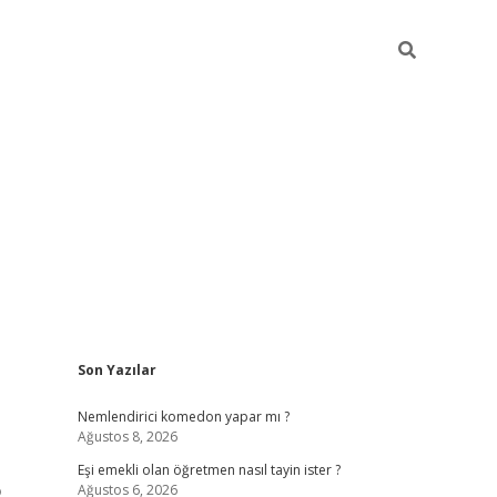
Sidebar
Son Yazılar
ilbet yeni giriş
famecasino
Nemlendirici komedon yapar mı ?
Ağustos 8, 2026
Eşi emekli olan öğretmen nasıl tayin ister ?
Ağustos 6, 2026