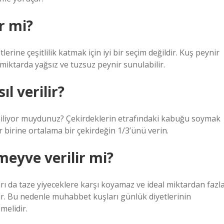
r mi?
erine çeşitlilik katmak için iyi bir seçim değildir. Kuş peynir
 miktarda yağsız ve tuzsuz peynir sunulabilir.
l verilir?
u biliyor muydunuz? Çekirdeklerin etrafındaki kabuğu soymak
birine ortalama bir çekirdeğin 1/3’ünü verin.
eyve verilir mi?
ı da taze yiyeceklere karşı koyamaz ve ideal miktardan fazl
ir. Bu nedenle muhabbet kuşları günlük diyetlerinin
melidir.