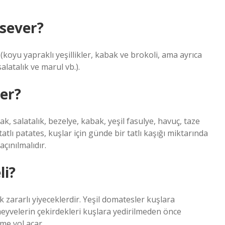
 sever?
(koyu yapraklı yeşillikler, kabak ve brokoli, ama ayrıca
latalık ve marul vb.).
er?
k, salatalık, bezelye, kabak, yeşil fasulye, havuç, taze
atlı patates, kuşlar için günde bir tatlı kaşığı miktarında
çınılmalıdır.
i?
ok zararlı yiyeceklerdir. Yeşil domatesler kuşlara
 meyvelerin çekirdekleri kuşlara yedirilmeden önce
me yol açar.