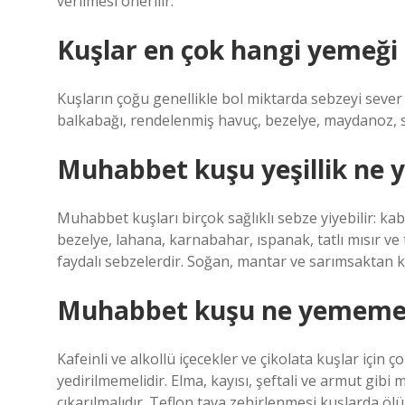
verilmesi önerilir.
Kuşlar en çok hangi yemeği
Kuşların çoğu genellikle bol miktarda sebzeyi sever 
balkabağı, rendelenmiş havuç, bezelye, maydanoz, sa
Muhabbet kuşu yeşillik ne y
Muhabbet kuşları birçok sağlıklı sebze yiyebilir: kaba
bezelye, lahana, karnabahar, ıspanak, tatlı mısır ve t
faydalı sebzelerdir. Soğan, mantar ve sarımsaktan ka
Muhabbet kuşu ne yememel
Kafeinli ve alkollü içecekler ve çikolata kuşlar için ç
yedirilmemelidir. Elma, kayısı, şeftali ve armut gibi
çıkarılmalıdır. Teflon tava zehirlenmesi kuşlarda ölü