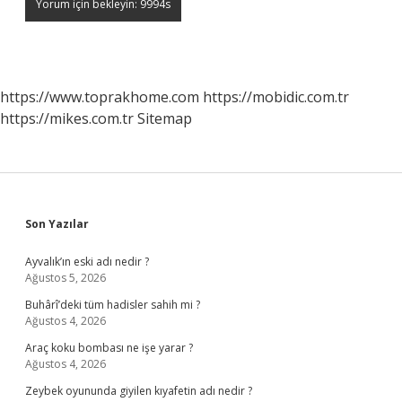
https://www.toprakhome.com
https://mobidic.com.tr
https://mikes.com.tr
Sitemap
Sidebar
Son Yazılar
Ayvalık’ın eski adı nedir ?
Ağustos 5, 2026
Buhârî’deki tüm hadisler sahih mi ?
Ağustos 4, 2026
Araç koku bombası ne işe yarar ?
Ağustos 4, 2026
Zeybek oyununda giyilen kıyafetin adı nedir ?