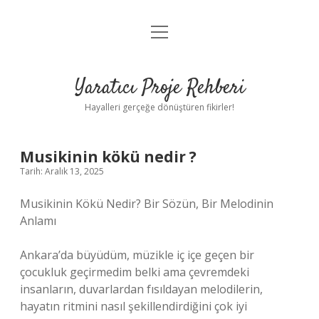
menüyü
Anasayfa
aç
Gizlilik Politikası
Yaratıcı Proje Rehberi
Yasal Uyarı
Hayalleri gerçeğe dönüştüren fikirler!
Hakkımızda
Musikinin kökü nedir ?
Tarih: Aralık 13, 2025
Musikinin Kökü Nedir? Bir Sözün, Bir Melodinin
Anlamı
Ankara’da büyüdüm, müzikle iç içe geçen bir
çocukluk geçirmedim belki ama çevremdeki
insanların, duvarlardan fısıldayan melodilerin,
hayatın ritmini nasıl şekillendirdiğini çok iyi