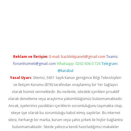
asino giriş
ilbet giriş adresi
www.betexper.xyz/
Reklam ve İletişim:
E-mail:
backlinkpaneli@gmail.com
Teams:
forumhizmeti@gmail.com
Whatsapp: 0262 606 0 726
Telegram:
@karabul
Yasal Uyarı:
Sitemiz, 5651 Sayılı Kanun gereğince Bilgi Teknolojileri
ve İletişim Kurumu (BTK) tarafından onaylanmış bir Yer Sağlayıcı
olarak hizmet vermektedir. Bu nedenle, sitedeki içerikleri proaktif
olarak denetleme veya araştırma yükümlülüğümüz bulunmamaktadır.
Ancak, üyelerimiz yazdıkları içeriklerin sorumluluğunu taşımakta olup,
siteye üye olarak bu sorumluluğu kabul etmiş sayılırlar. Bu internet
sitesi, herhangi bir marka, kurum veya şahıs şirketi ile hiçbir bağlantısı
bulunmamaktadır. Sitede yalnızca kendi hazırladığımız makaleler