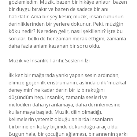
gözlemledim. Müzik, bazen bir hikâye anlatır, bazen
bir duygu bırakır ve bazen de sadece bir anı
hatırlatır. Ama bir şey kesin; müzik, insan ruhunun
derinliklerinden bir yerlere dokunur. Peki, müziğin
kökü nedir? Nereden gelir, nasıl şekillenir? İşte bu
sorular, belki de her zaman merak ettiğim, zamanla
daha fazla anlam kazanan bir soru oldu.
Müzik ve İnsanlık Tarihi: Seslerin İzi
İlk kez bir mağarada yankı yapan sesin ardından,
elimize geçen ilk enstrümanın, aslında o ilk ‘müzikal
deneyimin’ ne kadar derin bir iz bıraktığını
düşündüm hep. İnsanlık, zamanla sesleri ve
melodileri daha iyi anlamaya, daha derinlemesine
kullanmaya başladı. Müzik, dilin olmadığı,
kelimelerin yetersiz olduğu anlarda insanların
birbirine en kolay biçimde dokunduğu araç oldu.
Bugün hala, bir çocuğun ağlaması, bir annenin şarkı