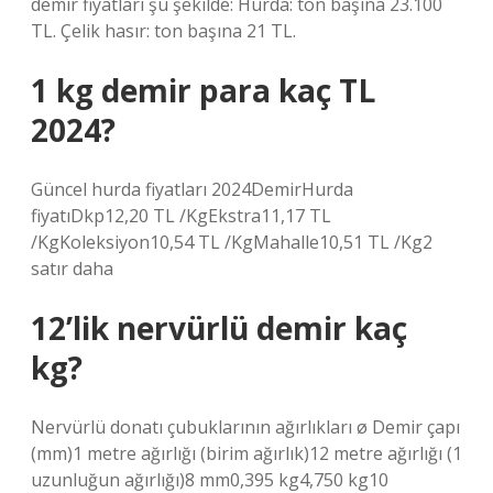
demir fiyatları şu şekilde: Hurda: ton başına 23.100
TL. Çelik hasır: ton başına 21 TL.
1 kg demir para kaç TL
2024?
Güncel hurda fiyatları 2024DemirHurda
fiyatıDkp12,20 TL /KgEkstra11,17 TL
/KgKoleksiyon10,54 TL /KgMahalle10,51 TL /Kg2
satır daha
12’lik nervürlü demir kaç
kg?
Nervürlü donatı çubuklarının ağırlıkları ø Demir çapı
(mm)1 metre ağırlığı (birim ağırlık)12 metre ağırlığı (1
uzunluğun ağırlığı)8 mm0,395 kg4,750 kg10