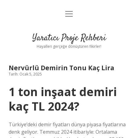
menüyü
Anasayfa
aç
Gizlilik Politikası
Yaratıcı Proje Rehberi
Yasal Uyarı
Hayalleri gerçeğe dönüştüren fikirler!
Hakkımızda
Nervürlü Demirin Tonu Kaç Lira
Tarih: Ocak 5, 2025
1 ton inşaat demiri
kaç TL 2024?
Türkiye’deki demir fiyatları dünya piyasa fiyatlarına
denk geliyor. Temmuz 2024 itibariyle: Ortalama