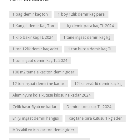
1 bağ demir kaç ton
1 boy 12lik demir kaç para
1 Kangal demir Kaç Ton
1 kg demir para kaç TL 2024
1 kilo bakır kaç TL 2024
1 tane inşaat demiri kaç kg
1 ton 12lik demir kaç adet
1 ton hurda demir kaç TL
1 ton inşaat demiri kaç TL 2024
100 m2 temele kaç ton demir gider
12 ton inşaat demiri ne kadar
12lik nervürlü demir kaç kg
Alüminyum kola kutusu kilosu ne kadar 2024
Çelik hasır fiyatı ne kadar
Demirin tonu kaç TL 2024
En iyi inşaat demiri hangisi
Kaç tane bira kutusu 1 kg eder
Müstakil ev için kaç ton demir gider