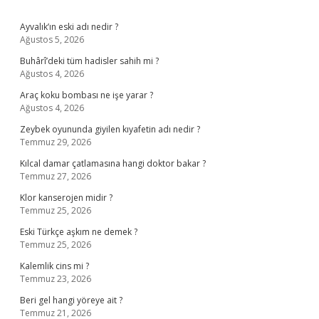
Sidebar
Ayvalık’ın eski adı nedir ?
Ağustos 5, 2026
Buhârî’deki tüm hadisler sahih mi ?
Ağustos 4, 2026
Araç koku bombası ne işe yarar ?
Ağustos 4, 2026
Zeybek oyununda giyilen kıyafetin adı nedir ?
Temmuz 29, 2026
Kılcal damar çatlamasına hangi doktor bakar ?
Temmuz 27, 2026
Klor kanserojen midir ?
Temmuz 25, 2026
Eski Türkçe aşkım ne demek ?
Temmuz 25, 2026
Kalemlik cins mi ?
Temmuz 23, 2026
Beri gel hangi yöreye ait ?
Temmuz 21, 2026