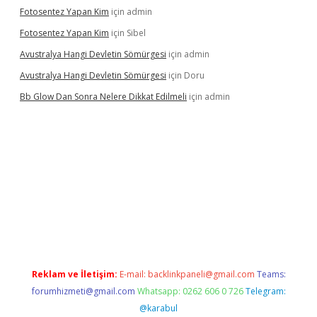
Fotosentez Yapan Kim
için
admin
Fotosentez Yapan Kim
için
Sibel
Avustralya Hangi Devletin Sömürgesi
için
admin
Avustralya Hangi Devletin Sömürgesi
için
Doru
Bb Glow Dan Sonra Nelere Dikkat Edilmeli
için
admin
ino giriş
ilbet giriş adresi
www.betexper.xyz/
Reklam ve İletişim:
E-mail:
backlinkpaneli@gmail.com
Teams:
forumhizmeti@gmail.com
Whatsapp: 0262 606 0 726
Telegram:
@karabul