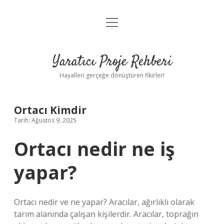
menüyü
Anasayfa
aç
Gizlilik Politikası
Yaratıcı Proje Rehberi
Yasal Uyarı
Hayalleri gerçeğe dönüştüren fikirler!
Hakkımızda
Ortacı Kimdir
Tarih: Ağustos 9, 2025
Ortacı nedir ne iş
yapar?
Ortacı nedir ve ne yapar? Aracılar, ağırlıklı olarak
tarım alanında çalışan kişilerdir. Aracılar, toprağın