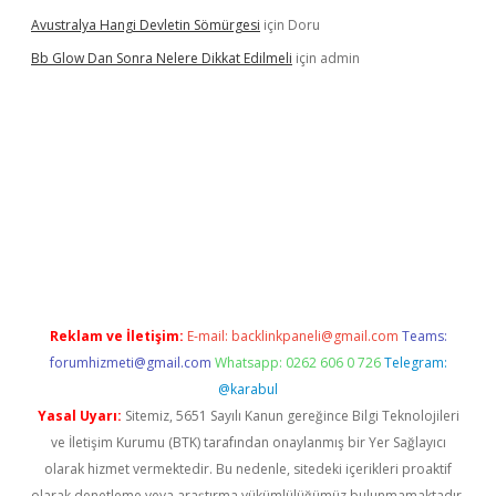
Avustralya Hangi Devletin Sömürgesi
için
Doru
Bb Glow Dan Sonra Nelere Dikkat Edilmeli
için
admin
asino giriş
ilbet giriş adresi
www.betexper.xyz/
Reklam ve İletişim:
E-mail:
backlinkpaneli@gmail.com
Teams:
forumhizmeti@gmail.com
Whatsapp: 0262 606 0 726
Telegram:
@karabul
Yasal Uyarı:
Sitemiz, 5651 Sayılı Kanun gereğince Bilgi Teknolojileri
ve İletişim Kurumu (BTK) tarafından onaylanmış bir Yer Sağlayıcı
olarak hizmet vermektedir. Bu nedenle, sitedeki içerikleri proaktif
olarak denetleme veya araştırma yükümlülüğümüz bulunmamaktadır.