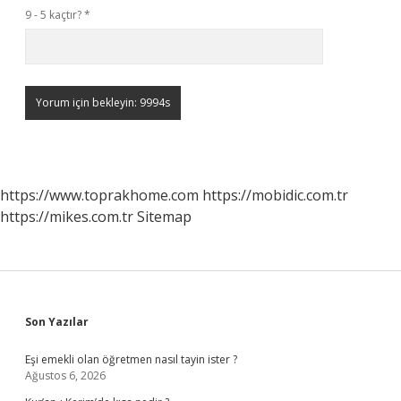
9 - 5 kaçtır?
*
https://www.toprakhome.com
https://mobidic.com.tr
https://mikes.com.tr
Sitemap
Sidebar
Son Yazılar
Eşi emekli olan öğretmen nasıl tayin ister ?
Ağustos 6, 2026