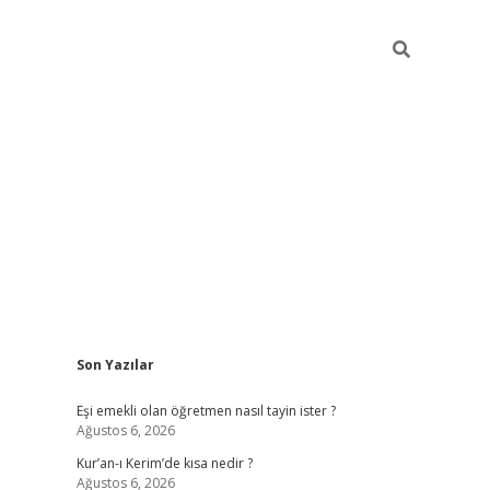
Sidebar
Son Yazılar
ilbet yeni giriş
famecasi
Eşi emekli olan öğretmen nasıl tayin ister ?
Ağustos 6, 2026
Kur’an-ı Kerim’de kısa nedir ?
Ağustos 6, 2026