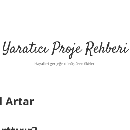
Yaratıcı Proje Rehberi
Hayalleri gerçeğe dönüştüren fikirler!
l Artar