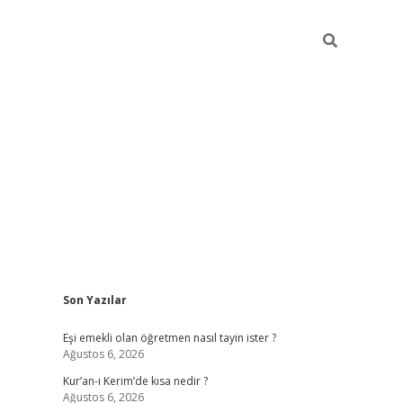
Sidebar
Son Yazılar
ilbet yeni giriş
famecasino
Eşi emekli olan öğretmen nasıl tayin ister ?
Ağustos 6, 2026
Kur’an-ı Kerim’de kısa nedir ?
Ağustos 6, 2026