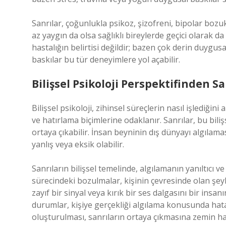
Sanrılar, çoğunlukla psikoz, şizofreni, bipolar bozukl
az yaygın da olsa sağlıklı bireylerde geçici olarak da
hastalığın belirtisi değildir; bazen çok derin duygusa
baskılar bu tür deneyimlere yol açabilir.
Bilişsel Psikoloji Perspektifinden Sa
Bilişsel psikoloji, zihinsel süreçlerin nasıl işlediğ
ve hatırlama biçimlerine odaklanır. Sanrılar, bu bili
ortaya çıkabilir. İnsan beyninin dış dünyayı algıla
yanlış veya eksik olabilir.
Sanrıların bilişsel temelinde, algılamanın yanıltıcı v
sürecindeki bozulmalar, kişinin çevresinde olan şeyle
zayıf bir sinyal veya kırık bir ses dalgasını bir insan
durumlar, kişiye gerçekliği algılama konusunda hatalı 
oluşturulması, sanrıların ortaya çıkmasına zemin haz