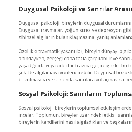
Duygusal Psikoloji ve Sanrılar Aras
Duygusal psikoloji, bireylerin duygusal durumlarını 
Duygusal travmalar, yoğun stres ve depresyon gibi d
zihinsel algıların bulanıklaşmasına, yanlış anlamlan
Özellikle travmatik yaşantılar, bireyin dünyayı algıl
altındayken, gerçeği daha fazla çarpıtabilir ve sanrılar
yaşadığında veya ciddi bir travma geçirdiğinde, bu tür
şekilde algılamaya yönlendirebilir. Duygusal bozukl
bozulmasına ve sonunda sanrılara yol açmasına nede
Sosyal Psikoloji: Sanrıların Toplum
Sosyal psikoloji, bireylerin toplumsal etkileşimlerde
inceler. Toplumun, bireyler üzerindeki etkisi, sanrıl
bireylerin kendilerini nasıl algıladıkları ve başkaları