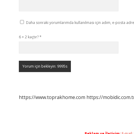
Daha sonraki yorumlarımda kullanılması için adım, e-posta adres
6 + 2 kaçtır?
*
https://www.toprakhome.com
https://mobidic.com.t
Reklam ve İletişim:
E-mail: