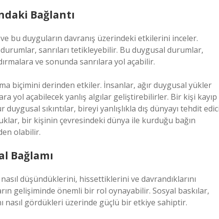
ındaki Bağlantı
ve bu duyguların davranış üzerindeki etkilerini inceler.
urumlar, sanrıları tetikleyebilir. Bu duygusal durumlar,
dırmalara ve sonunda sanrılara yol açabilir.
ama biçimini derinden etkiler. İnsanlar, ağır duygusal yükler
a yol açabilecek yanlış algılar geliştirebilirler. Bir kişi kayıp
 duygusal sıkıntılar, bireyi yanlışlıkla dış dünyayı tehdit edic
uklar, bir kişinin çevresindeki dünya ile kurduğu bağın
n olabilir.
sal Bağlamı
 nasıl düşündüklerini, hissettiklerini ve davrandıklarını
arın gelişiminde önemli bir rol oynayabilir. Sosyal baskılar,
nı nasıl gördükleri üzerinde güçlü bir etkiye sahiptir.