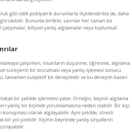
uk gibi ciddi psikiyatrik durumlarla ilişkilendirilse de, daha
 görülebilir. Bununla birlikte, sanrılar her zaman bir
l çatışmalar, bilişsel yanlış algılamalar veya toplumsal
nrılar
ini anlamaya çalışırken, insanların düşünme, öğrenme, algılama
şsel süreçlerin bir bozulması veya yanlış işlemesi sonucu
ması, tamamen subjektif bir deneyimdir ve bu deneyim bazen
e hatalı bir şekilde işlenmesi yatar. Örneğin, beynin algılama
ri yanlış bir biçimde yorumlamasına neden olabilir. Bir kişi,
ın konuşması olarak algılayabilir. Aynı şekilde, stresli
bir yol çizebilir. Kişinin beyninde yanlış sinyallerin
ırlayabilir.