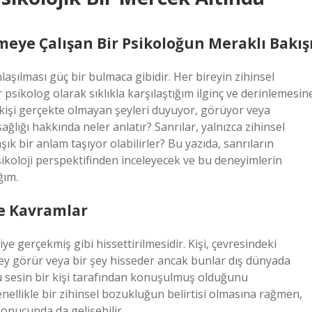
meye Çalışan Bir Psikoloğun Meraklı Bakış
aşılması güç bir bulmaca gibidir. Her bireyin zihinsel
 psikolog olarak sıklıkla karşılaştığım ilginç ve derinlemesin
bir kişi gerçekte olmayan şeyleri duyuyor, görüyor veya
ağlığı hakkında neler anlatır? Sanrılar, yalnızca zihinsel
şık bir anlam taşıyor olabilirler? Bu yazıda, sanrıların
psikoloji perspektifinden inceleyecek ve bu deneyimlerin
ğım.
e Kavramlar
ye gerçekmiş gibi hissettirilmesidir. Kişi, çevresindeki
r şey görür veya bir şey hisseder ancak bunlar dış dünyada
ğu sesin bir kişi tarafından konuşulmuş olduğunu
nellikle bir zihinsel bozukluğun belirtisi olmasına rağmen,
onucunda da gelişebilir.