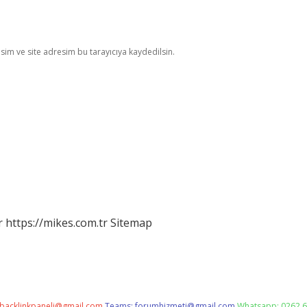
im ve site adresim bu tarayıcıya kaydedilsin.
r
https://mikes.com.tr
Sitemap
backlinkpaneli@gmail.com
Teams:
forumhizmeti@gmail.com
Whatsapp: 0262 6