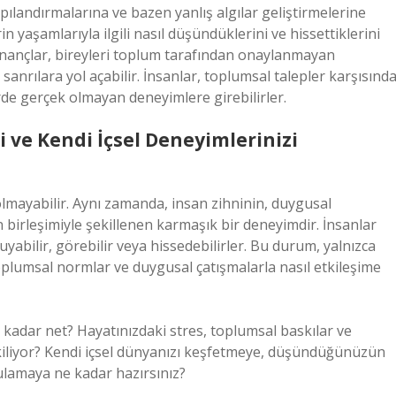
pılandırmalarına ve bazen yanlış algılar geliştirmelerine
in yaşamlarıyla ilgili nasıl düşündüklerini ve hissettiklerini
l inançlar, bireyleri toplum tarafından onaylanmayan
anrılara yol açabilir. İnsanlar, toplumsal talepler karşısınd
erde gerçek olmayan deneyimlere girebilirler.
ği ve Kendi İçsel Deneyimlerinizi
 olmayabilir. Aynı zamanda, insan zihninin, duygusal
ın birleşimiyle şekillenen karmaşık bir deneyimdir. İnsanlar
yabilir, görebilir veya hissedebilirler. Bu durum, yalnızca
toplumsal normlar ve duygusal çatışmalarla nasıl etkileşime
 kadar net? Hayatınızdaki stres, toplumsal baskılar ve
etkiliyor? Kendi içsel dünyanızı keşfetmeye, düşündüğünüzün
ulamaya ne kadar hazırsınız?