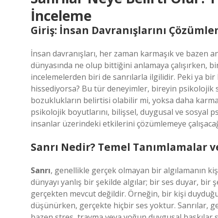
İnceleme
Giriş: İnsan Davranışlarını Çözümle
İnsan davranışları, her zaman karmaşık ve bazen anl
dünyasında ne olup bittiğini anlamaya çalışırken, bir
incelemelerden biri de sanrılarla ilgilidir. Peki ya 
hissediyorsa? Bu tür deneyimler, bireyin psikolojik s
bozuklukların belirtisi olabilir mi, yoksa daha karma
psikolojik boyutlarını, bilişsel, duygusal ve sosyal 
insanlar üzerindeki etkilerini çözümlemeye çalışaca
Sanrı Nedir? Temel Tanımlamalar v
Sanrı
, genellikle gerçek olmayan bir algılamanın kişi
dünyayı yanlış bir şekilde algılar; bir ses duyar, bi
gerçekten mevcut değildir. Örneğin, bir kişi duydu
düşünürken, gerçekte hiçbir ses yoktur. Sanrılar, ge
bazen stres, travma veya yoğun duygusal baskılar s