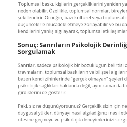
Toplumsal baskı, kişilerin gerçekliklerini yeniden ya
neden olabilir. Özellikle, toplumsal normlar, bireyler
şekillendirir. Örneğin, bazı kültürel veya toplumsa
düşüncelerle mücadele etmeye zorlayabilir ve bu da s
kendilerini yanlış algılayarak, toplumsal etkileşiml
Sonuç: Sanrıların Psikolojik Derinli
Sorgulamak
Sanrılar, sadece psikolojik bir bozukluğun belirtisi
travmaların, toplumsal baskıların ve bilişsel algılar
bazen kendi zihinlerinde “gerçek olmayan” şeyleri du
psikolojik sağlıkları hakkında değil, aynı zamanda 
girdiklerini de gösterir.
Peki, siz ne düşünüyorsunuz? Gerçeklik sizin için ne
duygusal yükler, dünyayı nasıl algıladığınızı nasıl 
ötesine geçmeye ve psikolojik deneyimlerinizi sorg