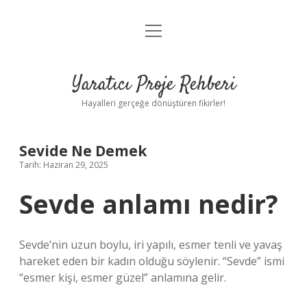
menüyü
Anasayfa
aç
Gizlilik Politikası
Yaratıcı Proje Rehberi
Yasal Uyarı
Hayalleri gerçeğe dönüştüren fikirler!
Hakkımızda
Sevide Ne Demek
Tarih: Haziran 29, 2025
Sevde anlamı nedir?
Sevde’nin uzun boylu, iri yapılı, esmer tenli ve yavaş
hareket eden bir kadın olduğu söylenir. “Sevde” ismi
“esmer kişi, esmer güzel” anlamına gelir.