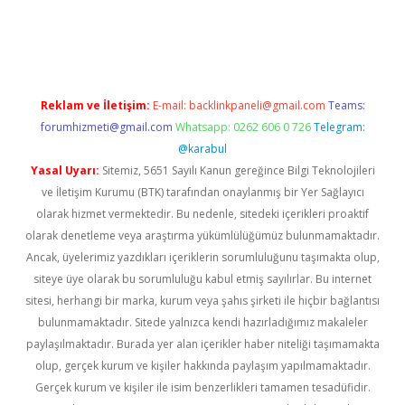
casino giriş
ilbet giriş adresi
www.betexper.xyz/
Reklam ve İletişim:
E-mail:
backlinkpaneli@gmail.com
Teams:
forumhizmeti@gmail.com
Whatsapp: 0262 606 0 726
Telegram:
@karabul
Yasal Uyarı:
Sitemiz, 5651 Sayılı Kanun gereğince Bilgi Teknolojileri
ve İletişim Kurumu (BTK) tarafından onaylanmış bir Yer Sağlayıcı
olarak hizmet vermektedir. Bu nedenle, sitedeki içerikleri proaktif
olarak denetleme veya araştırma yükümlülüğümüz bulunmamaktadır.
Ancak, üyelerimiz yazdıkları içeriklerin sorumluluğunu taşımakta olup,
siteye üye olarak bu sorumluluğu kabul etmiş sayılırlar. Bu internet
sitesi, herhangi bir marka, kurum veya şahıs şirketi ile hiçbir bağlantısı
bulunmamaktadır. Sitede yalnızca kendi hazırladığımız makaleler
paylaşılmaktadır. Burada yer alan içerikler haber niteliği taşımamakta
olup, gerçek kurum ve kişiler hakkında paylaşım yapılmamaktadır.
Gerçek kurum ve kişiler ile isim benzerlikleri tamamen tesadüfidir.