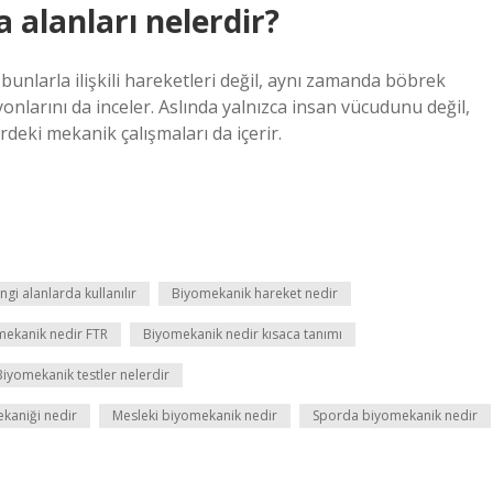
 alanları nelerdir?
bunlarla ilişkili hareketleri değil, aynı zamanda böbrek
nlarını da inceler. Aslında yalnızca insan vücudunu değil,
deki mekanik çalışmaları da içerir.
gi alanlarda kullanılır
Biyomekanik hareket nedir
mekanik nedir FTR
Biyomekanik nedir kısaca tanımı
Biyomekanik testler nelerdir
kaniği nedir
Mesleki biyomekanik nedir
Sporda biyomekanik nedir