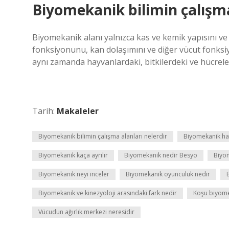
Biyomekanik bilimin çalışma
Biyomekanik alanı yalnızca kas ve kemik yapısını ve 
fonksiyonunu, kan dolaşımını ve diğer vücut fonksiyo
aynı zamanda hayvanlardaki, bitkilerdeki ve hücreler
Tarih:
Makaleler
Biyomekanik bilimin çalışma alanları nelerdir
Biyomekanik han
Biyomekanik kaça ayrılır
Biyomekanik nedir Besyo
Biyo
Biyomekanik neyi inceler
Biyomekanik oyunculuk nedir
Biyomekanik ve kinezyoloji arasındaki fark nedir
Koşu biyome
Vücudun ağırlık merkezi neresidir