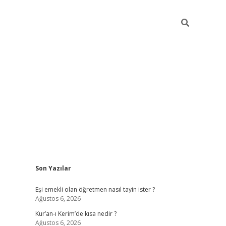
Sidebar
Son Yazılar
ilbet yeni giriş
famecasino 
Eşi emekli olan öğretmen nasıl tayin ister ?
Ağustos 6, 2026
Kur’an-ı Kerim’de kısa nedir ?
Ağustos 6, 2026