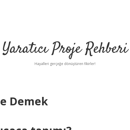
Yaratıcı Proje Rehberi
Hayalleri gerçeğe dönüştüren fikirler!
Ne Demek