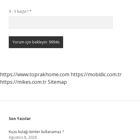
9 - 5 kaçtır?
*
https://www.toprakhome.com
https://mobidic.com.tr
https://mikes.com.tr
Sitemap
Sidebar
Son Yazılar
Kuzu kulağı kimler kullanamaz ?
Ağustos 8, 2026