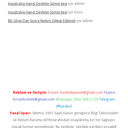
Avustralya Hangi Devletin Sömürgesi
için
admin
Avustralya Hangi Devletin Sömürgesi
için
Doru
Bb Glow Dan Sonra Nelere Dikkat Edilmeli
için
admin
ino giriş
ilbet giriş adresi
www.betexper.xyz/
Reklam ve İletişim:
E-mail:
backlinkpaneli@gmail.com
Teams:
forumhizmeti@gmail.com
Whatsapp: 0262 606 0 726
Telegram:
@karabul
Yasal Uyarı:
Sitemiz, 5651 Sayılı Kanun gereğince Bilgi Teknolojileri
ve İletişim Kurumu (BTK) tarafından onaylanmış bir Yer Sağlayıcı
olarak hizmet vermektedir. Bu nedenle, sitedeki içerikleri proaktif